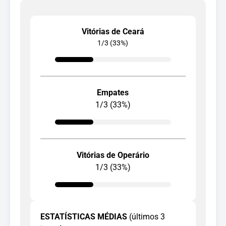
Vitórias de Ceará
1/3 (33%)
Empates
1/3 (33%)
Vitórias de Operário
1/3 (33%)
ESTATÍSTICAS MÉDIAS
(últimos 3