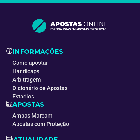
INFORMAÇÕES
Como apostar
Handicaps
Arbitragem
Dicionário de Apostas
Estádios
APOSTAS
Ambas Marcam
Apostas com Proteção
ATUALIDADE