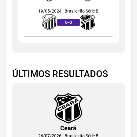
19/05/2024 - Brasileirão Série B
0
-
0
ÚLTIMOS RESULTADOS
Ceará
26/07/2026 - Brasileirão Série B