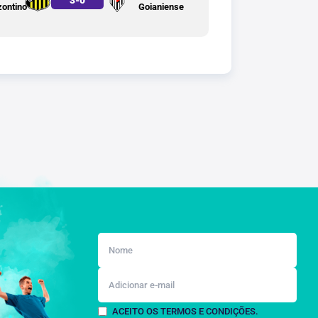
zontino
Goianiense
ACEITO OS TERMOS E CONDIÇÕES.