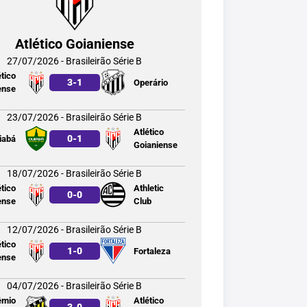
Atlético Goianiense
27/07/2026 - Brasileirão Série B
ético
3
-
1
Operário
ense
23/07/2026 - Brasileirão Série B
Atlético
0
-
1
iabá
Goianiense
18/07/2026 - Brasileirão Série B
ético
Athletic
0
-
0
ense
Club
12/07/2026 - Brasileirão Série B
ético
1
-
0
Fortaleza
ense
04/07/2026 - Brasileirão Série B
êmio
Atlético
3
-
0