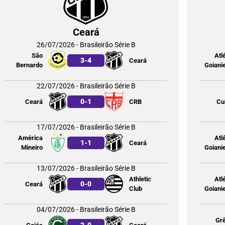
Ceará
26/07/2026 - Brasileirão Série B
São
Atl
3
-
4
Ceará
Bernardo
Goiani
22/07/2026 - Brasileirão Série B
0
-
1
Ceará
CRB
Cu
17/07/2026 - Brasileirão Série B
América
Atl
1
-
1
Ceará
Mineiro
Goiani
13/07/2026 - Brasileirão Série B
Athletic
Atl
0
-
0
Ceará
Club
Goiani
04/07/2026 - Brasileirão Série B
Gr
2
-
0