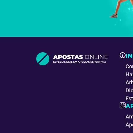
I
Co
Ha
Ar
Di
Es
A
Am
Ap