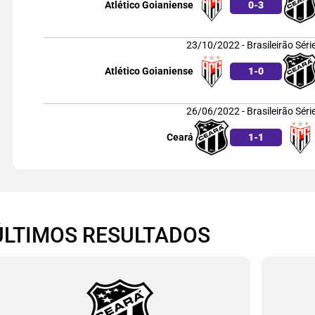
Atlético Goianiense
0
-
3
23/10/2022 - Brasileirão Séri
Atlético Goianiense
1
-
0
26/06/2022 - Brasileirão Séri
Ceará
1
-
1
ÚLTIMOS RESULTADOS