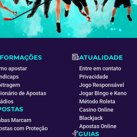
NFORMAÇÕES
ATUALIDADE
mo apostar
Entre em contato
ndicaps
Privacidade
bitragem
Jogo Responsável
cionário de Apostas
Jogar Bingo e Keno
tádios
Método Roleta
POSTAS
Casino Online
Blackjack
bas Marcam
Apostas Online
ostas com Proteção
GUIAS