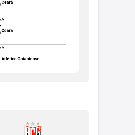
Ceará
e A
Ceará
e A
Atlético Goianiense