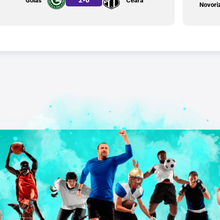
Goiás
Ceará
Novori