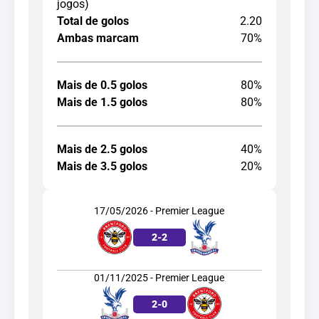
jogos)
Total de golos
2.20
Ambas marcam
70%
Mais de 0.5 golos
80%
Mais de 1.5 golos
80%
Mais de 2.5 golos
40%
Mais de 3.5 golos
20%
17/05/2026 - Premier League
2
-
2
01/11/2025 - Premier League
2
-
0