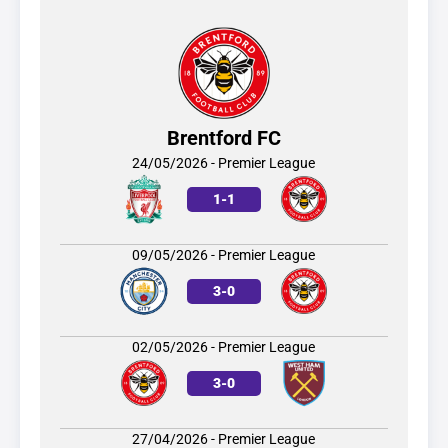
Brentford FC
24/05/2026 - Premier League
1
-
1
09/05/2026 - Premier League
3
-
0
02/05/2026 - Premier League
3
-
0
27/04/2026 - Premier League