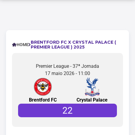
BRENTFORD FC X CRYSTAL PALACE (
HOME
PREMIER LEAGUE ) 2025
Premier League - 37ª Jornada
17 maio 2026 - 11:00
Brentford FC
Crystal Palace
2
2