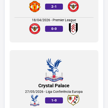
2
-
1
18/04/2026 - Premier League
0
-
0
Crystal Palace
27/05/2026 - Liga Conferência Europa
1
-
0