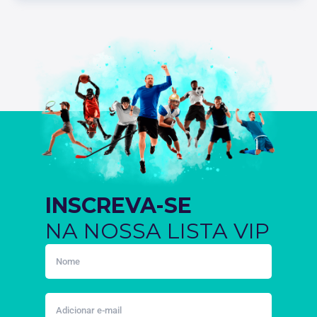
INSCREVA-SE
NA NOSSA LISTA VIP