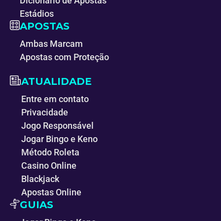
Dicionário de Apostas
Estádios
APOSTAS
Ambas Marcam
Apostas com Proteção
ATUALIDADE
Entre em contato
Privacidade
Jogo Responsável
Jogar Bingo e Keno
Método Roleta
Casino Online
Blackjack
Apostas Online
GUIAS