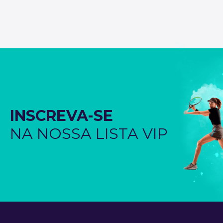
INSCREVA-SE
NA NOSSA LISTA VIP