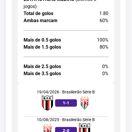
jogos)
Total de golos
1.80
Ambas marcam
60%
Mais de 0.5 golos
100%
Mais de 1.5 golos
80%
Mais de 2.5 golos
0%
Mais de 3.5 golos
0%
19/04/2026 - Brasileirão Série B
1
-
1
10/08/2025 - Brasileirão Série B
2
-
0