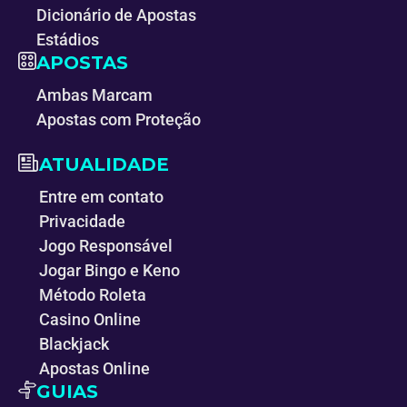
Dicionário de Apostas
Estádios
APOSTAS
Ambas Marcam
Apostas com Proteção
ATUALIDADE
Entre em contato
Privacidade
Jogo Responsável
Jogar Bingo e Keno
Método Roleta
Casino Online
Blackjack
Apostas Online
GUIAS