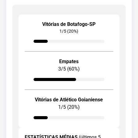
Vitórias de Botafogo-SP
1/5 (20%)
Empates
3/5 (60%)
Vitórias de Atlético Goianiense
1/5 (20%)
ESTATÍSTICAS MÉDIAS
(últimos 5