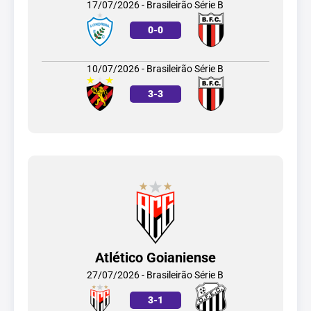
17/07/2026 - Brasileirão Série B
0
-
0
10/07/2026 - Brasileirão Série B
3
-
3
Atlético Goianiense
27/07/2026 - Brasileirão Série B
3
-
1