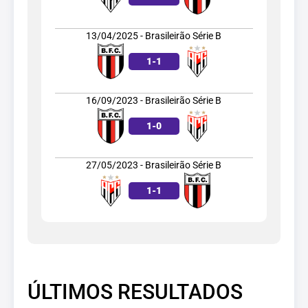
13/04/2025 - Brasileirão Série B
1
-
1
16/09/2023 - Brasileirão Série B
1
-
0
27/05/2023 - Brasileirão Série B
1
-
1
ÚLTIMOS RESULTADOS