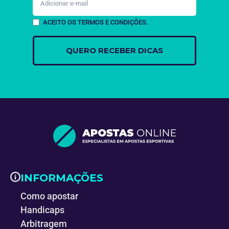
ACEITO OS TERMOS E CONDIÇÕES.
INFORMAÇÕES
Como apostar
Handicaps
Arbitragem