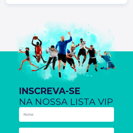
INSCREVA-SE
NA NOSSA LISTA VIP