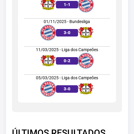
1
-
1
01/11/2025 - Bundesliga
3
-
0
11/03/2025 - Liga dos Campeões
0
-
2
05/03/2025 - Liga dos Campeões
3
-
0
ÚLTIMOS RESULTADOS