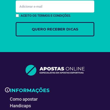
ACEITO OS TERMOS E CONDIÇÕES.
INFORMAÇÕES
Como apostar
Handicaps