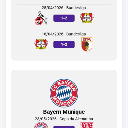
25/04/2026 - Bundesliga
1
-
2
18/04/2026 - Bundesliga
1
-
2
Bayern Munique
23/05/2026 - Copa da Alemanha