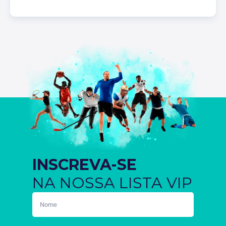
INSCREVA-SE
NA NOSSA LISTA VIP