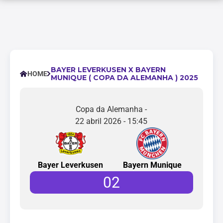
BAYER LEVERKUSEN X BAYERN
HOME
MUNIQUE ( COPA DA ALEMANHA ) 2025
Copa da Alemanha -
22 abril 2026 - 15:45
Bayer Leverkusen
Bayern Munique
0
2