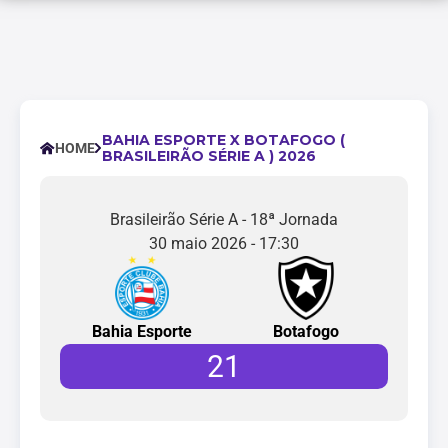
BAHIA ESPORTE X BOTAFOGO (
HOME
BRASILEIRÃO SÉRIE A ) 2026
Brasileirão Série A - 18ª Jornada
30 maio 2026 - 17:30
Bahia Esporte
Botafogo
2
1