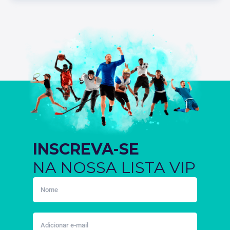
INSCREVA-SE
NA NOSSA LISTA VIP