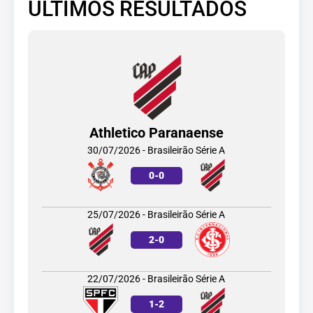
ÚLTIMOS RESULTADOS
Athletico Paranaense
30/07/2026 - Brasileirão Série A
0
-
0
25/07/2026 - Brasileirão Série A
2
-
0
22/07/2026 - Brasileirão Série A
1
-
2