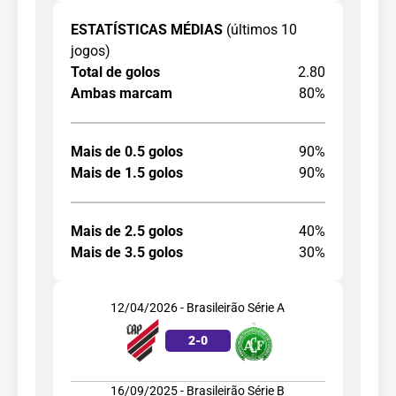
ESTATÍSTICAS MÉDIAS
(últimos 10
jogos)
Total de golos
2.80
Ambas marcam
80%
Mais de 0.5 golos
90%
Mais de 1.5 golos
90%
Mais de 2.5 golos
40%
Mais de 3.5 golos
30%
12/04/2026 - Brasileirão Série A
2
-
0
16/09/2025 - Brasileirão Série B