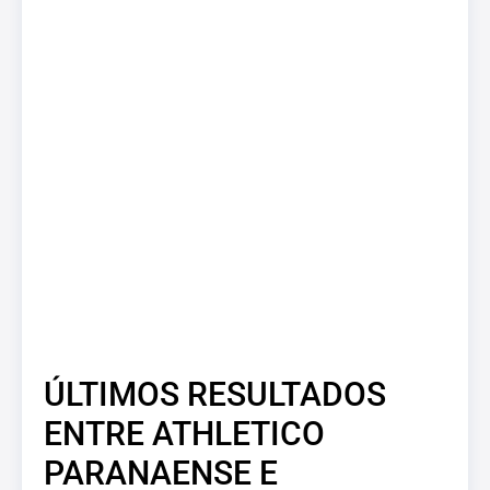
ÚLTIMOS RESULTADOS
ENTRE ATHLETICO
PARANAENSE E