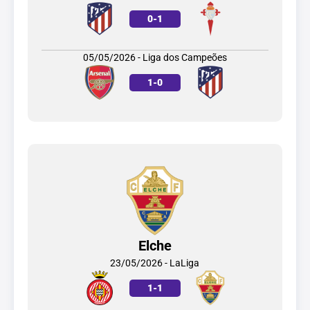
0
-
1
05/05/2026 - Liga dos Campeões
1
-
0
Elche
23/05/2026 - LaLiga
1
-
1