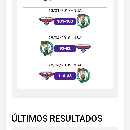
13/01/2017 - NBA
101
-
103
28/04/2016 - NBA
92
-
92
26/04/2016 - NBA
110
-
83
ÚLTIMOS RESULTADOS