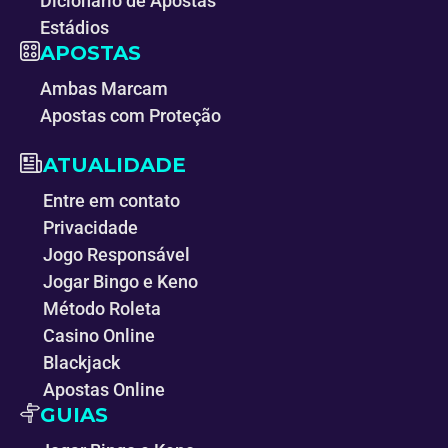
Dicionário de Apostas
Estádios
APOSTAS
Ambas Marcam
Apostas com Proteção
ATUALIDADE
Entre em contato
Privacidade
Jogo Responsável
Jogar Bingo e Keno
Método Roleta
Casino Online
Blackjack
Apostas Online
GUIAS