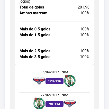
jogos)
Total de golos
201.90
Ambas marcam
100%
Mais de 0.5 golos
100%
Mais de 1.5 golos
100%
Mais de 2.5 golos
100%
Mais de 3.5 golos
100%
06/04/2017 - NBA
123
-
116
27/02/2017 - NBA
98
-
114