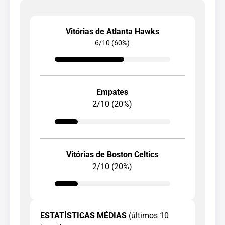
Vitórias de Atlanta Hawks
6/10 (60%)
Empates
2/10 (20%)
Vitórias de Boston Celtics
2/10 (20%)
ESTATÍSTICAS MÉDIAS
(últimos 10