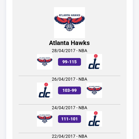
Atlanta Hawks
28/04/2017 - NBA
99
-
115
26/04/2017 - NBA
103
-
99
24/04/2017 - NBA
111
-
101
22/04/2017 - NBA