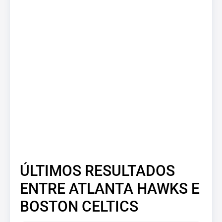
ÚLTIMOS RESULTADOS
ENTRE ATLANTA HAWKS E
BOSTON CELTICS