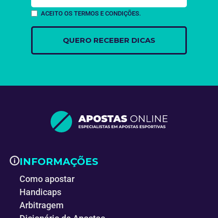
ACEITO OS TERMOS E CONDIÇÕES.
INFORMAÇÕES
Como apostar
Handicaps
Arbitragem