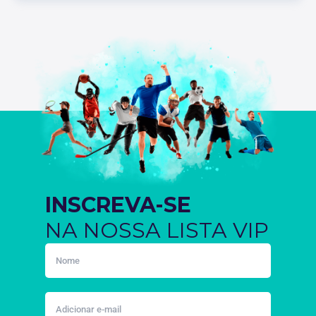
INSCREVA-SE
NA NOSSA LISTA VIP