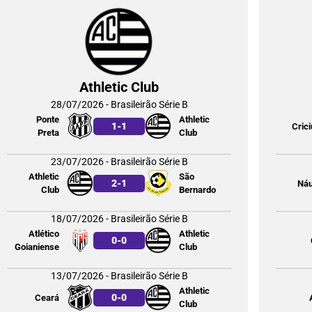
Athletic Club
28/07/2026 - Brasileirão Série B
Ponte
Athletic
1
-
1
Cric
Preta
Club
23/07/2026 - Brasileirão Série B
Athletic
São
2
-
1
Náu
Club
Bernardo
18/07/2026 - Brasileirão Série B
Atlético
Athletic
0
-
0
Goianiense
Club
13/07/2026 - Brasileirão Série B
Athletic
0
-
0
Ceará
Club