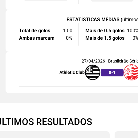
ESTATÍSTICAS MÉDIAS
(último
Total de golos
1.00
Mais de 0.5 golos
100
Ambas marcam
0%
Mais de 1.5 golos
0
27/04/2026 - Brasileirão Séri
Athletic Club
0
-
1
ÚLTIMOS RESULTADOS