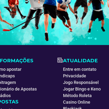
NFORMAÇÕES
ATUALIDADE
mo apostar
Entre em contato
ndicaps
Privacidade
bitragem
Jogo Responsável
cionário de Apostas
Jogar Bingo e Keno
tádios
Método Roleta
POSTAS
Casino Online
Blackjack