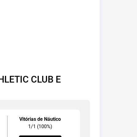
HLETIC CLUB E
Vitórias de Náutico
1/1 (100%)