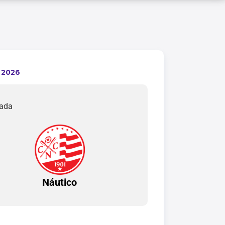
 2026
nada
Náutico