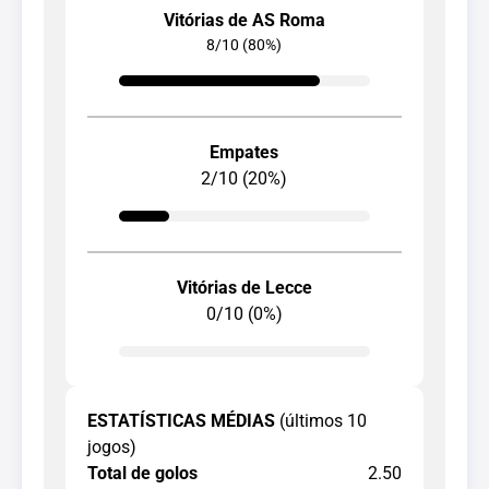
Vitórias de AS Roma
8/10 (80%)
Empates
2/10 (20%)
Vitórias de Lecce
0/10 (0%)
ESTATÍSTICAS MÉDIAS
(últimos 10
jogos)
Total de golos
2.50