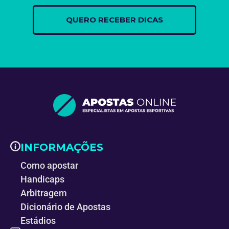
INFORMAÇÕES
Como apostar
Handicaps
Arbitragem
Dicionário de Apostas
Estádios