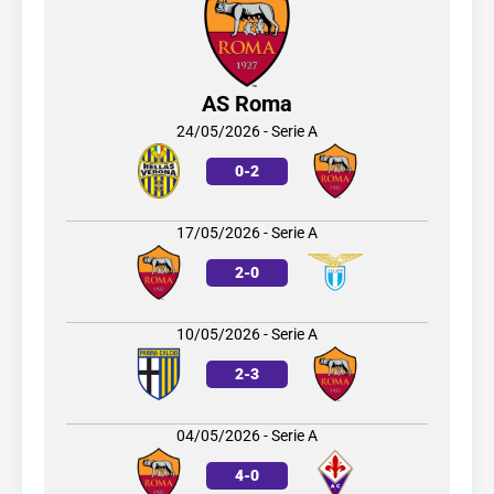
AS Roma
24/05/2026 - Serie A
0
-
2
17/05/2026 - Serie A
2
-
0
10/05/2026 - Serie A
2
-
3
04/05/2026 - Serie A
4
-
0