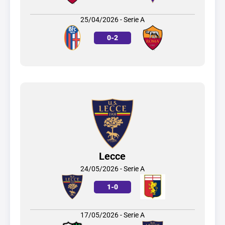
25/04/2026 - Serie A
0
-
2
Lecce
24/05/2026 - Serie A
1
-
0
17/05/2026 - Serie A