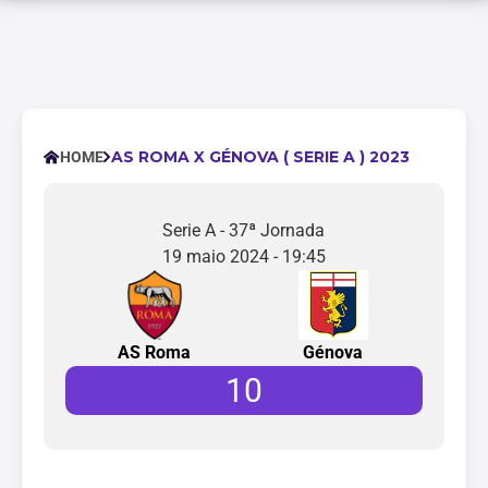
AS ROMA X GÉNOVA ( SERIE A ) 2023
HOME
Serie A - 37ª Jornada
19 maio 2024 - 19:45
AS Roma
Génova
1
0