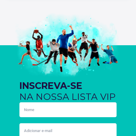
INSCREVA-SE
NA NOSSA LISTA VIP