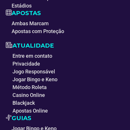
Estádios
APOSTAS
Ambas Marcam
Apostas com Proteção
ATUALIDADE
Entre em contato
Privacidade
Jogo Responsável
Jogar Bingo e Keno
Método Roleta
Casino Online
Blackjack
Apostas Online
GUIAS
Jogar Bingo e Keno