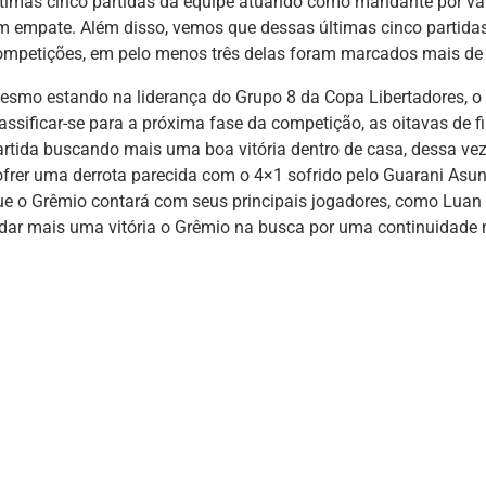
ltimas cinco partidas da equipe atuando como mandante por var
m empate. Além disso, vemos que dessas últimas cinco partida
ompetições, em pelo menos três delas foram marcados mais de t
esmo estando na liderança do Grupo 8 da Copa Libertadores, o 
assificar-se para a próxima fase da competição, as oitavas de fi
artida buscando mais uma boa vitória dentro de casa, dessa ve
ofrer uma derrota parecida com o 4×1 sofrido pelo Guarani Asu
ue o Grêmio contará com seus principais jogadores, como Luan 
 dar mais uma vitória o Grêmio na busca por uma continuidade 