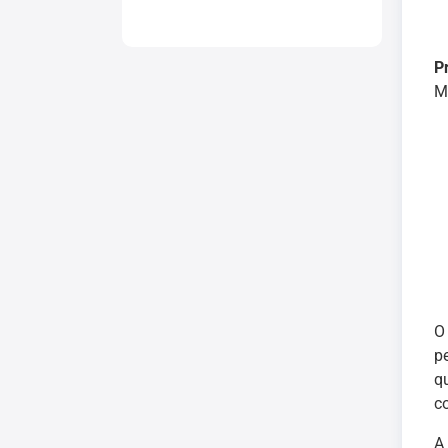
P
Mi
p
q
c
A