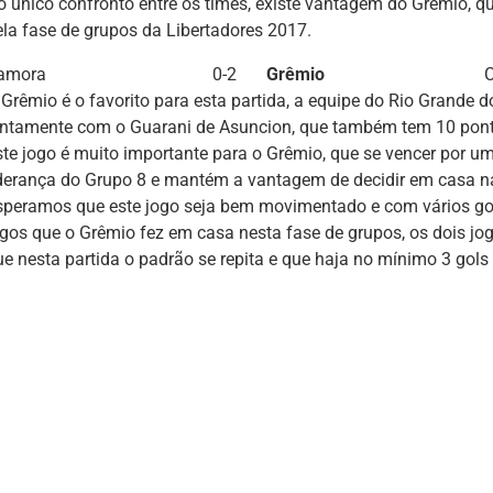
o único confronto entre os times, existe vantagem do Grêmio, 
ela fase de grupos da Libertadores 2017.
amora
0-2
Grêmio
C
 Grêmio é o favorito para esta partida, a equipe do Rio Grande d
untamente com o Guarani de Asuncion, que também tem 10 pont
ste jogo é muito importante para o Grêmio, que se vencer por u
iderança do Grupo 8 e mantém a vantagem de decidir em casa n
speramos que este jogo seja bem movimentado e com vários gol
ogos que o Grêmio fez em casa nesta fase de grupos, os dois j
ue nesta partida o padrão se repita e que haja no mínimo 3 gol