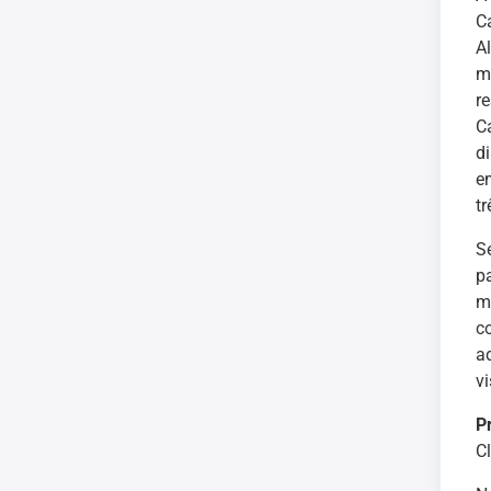
C
A
m
r
C
d
e
tr
S
p
m
c
a
v
P
Cl