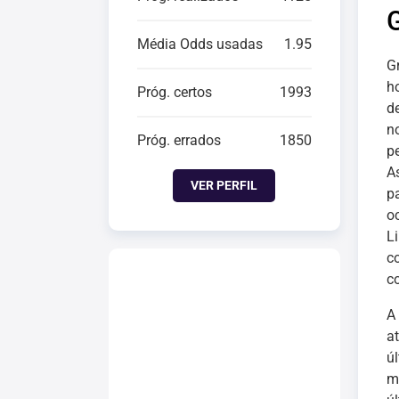
Média Odds usadas
1.95
G
h
Próg. certos
1993
d
n
Próg. errados
1850
p
A
VER PERFIL
p
o
L
c
c
A
a
ú
m