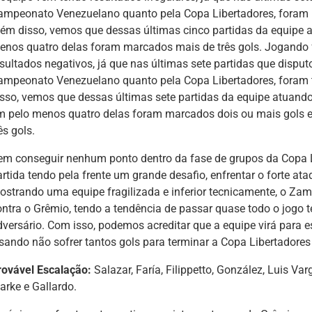
ampeonato Venezuelano quanto pela Copa Libertadores, foram uma
lém disso, vemos que dessas últimas cinco partidas da equipe
enos quatro delas foram marcados mais de três gols. Jogando 
esultados negativos, já que nas últimas sete partidas que disput
ampeonato Venezuelano quanto pela Copa Libertadores, foram t
isso, vemos que dessas últimas sete partidas da equipe atuand
m pelo menos quatro delas foram marcados dois ou mais gols 
ês gols.
em conseguir nenhum ponto dentro da fase de grupos da Copa L
artida tendo pela frente um grande desafio, enfrentar o forte at
ostrando uma equipe fragilizada e inferior tecnicamente, o Zamo
ontra o Grêmio, tendo a tendência de passar quase todo o jogo 
dversário. Com isso, podemos acreditar que a equipe virá para 
isando não sofrer tantos gols para terminar a Copa Libertadore
rovável Escalação:
Salazar, Faría, Filippetto, González, Luis Va
arke e Gallardo.