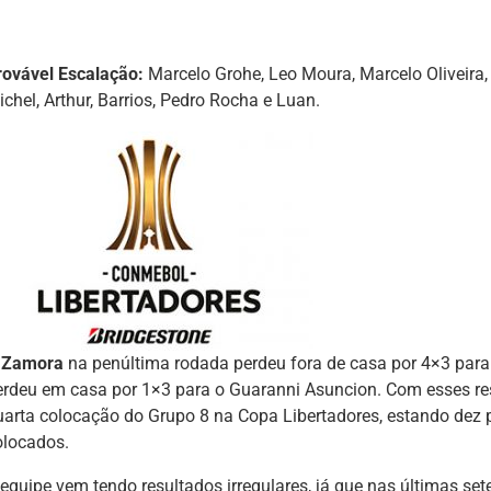
rovável Escalação:
Marcelo Grohe, Leo Moura, Marcelo Oliveira
chel, Arthur, Barrios, Pedro Rocha e Luan.
O
Zamora
na penúltima rodada perdeu fora de casa por 4×3 para 
erdeu em casa por 1×3 para o Guaranni Asuncion. Com esses re
uarta colocação do Grupo 8 na Copa Libertadores, estando dez 
olocados.
 equipe vem tendo resultados irregulares, já que nas últimas set