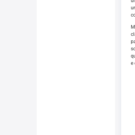
ú
u
c
M
cl
p
s
q
e