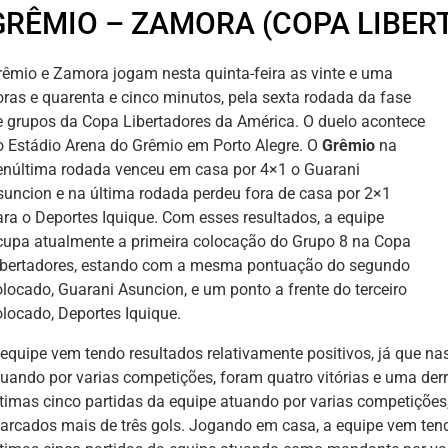
GRÊMIO – ZAMORA (COPA LIBER
rêmio e Zamora jogam nesta quinta-feira as vinte e uma
oras e quarenta e cinco minutos, pela sexta rodada da fase
e grupos da Copa Libertadores da América. O duelo acontece
o Estádio Arena do Grêmio em Porto Alegre. O
Grêmio
na
enúltima rodada venceu em casa por 4×1 o Guarani
suncion e na última rodada perdeu fora de casa por 2×1
ara o Deportes Iquique. Com esses resultados, a equipe
cupa atualmente a primeira colocação do Grupo 8 na Copa
ibertadores, estando com a mesma pontuação do segundo
olocado, Guarani Asuncion, e um ponto a frente do terceiro
olocado, Deportes Iquique.
 equipe vem tendo resultados relativamente positivos, já que na
tuando por varias competições, foram quatro vitórias e uma der
ltimas cinco partidas da equipe atuando por varias competições
arcados mais de três gols. Jogando em casa, a equipe vem tendo