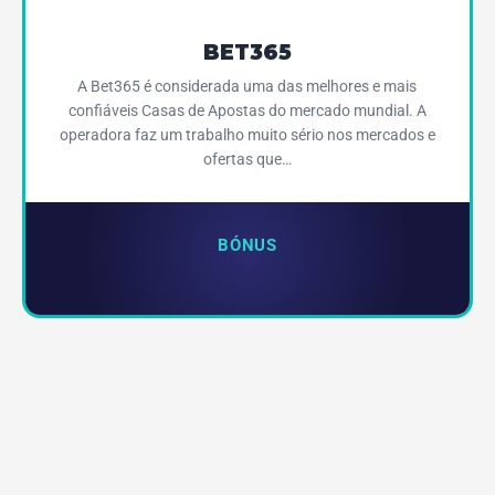
BET365
A Bet365 é considerada uma das melhores e mais
confiáveis Casas de Apostas do mercado mundial. A
operadora faz um trabalho muito sério nos mercados e
ofertas que…
BÓNUS