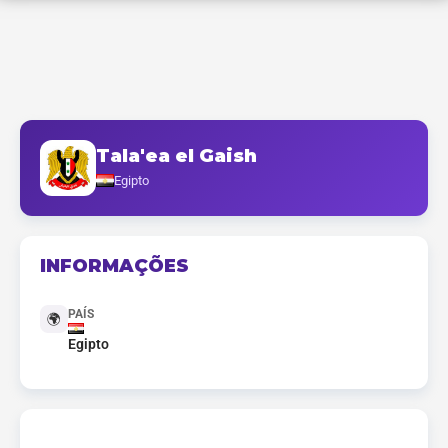
Tala'ea el Gaish
Egipto
INFORMAÇÕES
PAÍS
🌍
Egipto