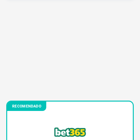
RECOMENDADO