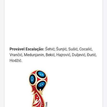
Provável Escalação:
Šehić; Šunjić, Sušić, Cocalić,
Vrančić, Medunjanin, Bekić, Hajrović, Duljević, Đurić,
Hodžić.