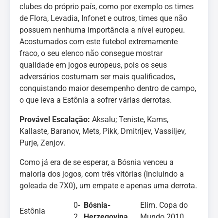
clubes do próprio país, como por exemplo os times
de Flora, Levadia, Infonet e outros, times que não
possuem nenhuma importância a nível europeu.
Acostumados com este futebol extremamente
fraco, o seu elenco não consegue mostrar
qualidade em jogos europeus, pois os seus
adversários costumam ser mais qualificados,
conquistando maior desempenho dentro de campo,
o que leva a Estônia a sofrer várias derrotas.
Provável Escalação:
Aksalu; Teniste, Kams,
Kallaste, Baranov, Mets, Pikk, Dmitrijev, Vassiljev,
Purje, Zenjov.
Como já era de se esperar, a Bósnia venceu a
maioria dos jogos, com três vitórias (incluindo a
goleada de 7X0), um empate e apenas uma derrota.
0-
Bósnia-
Elim. Copa do
Estônia
2
Herzegovina
Mundo 2010