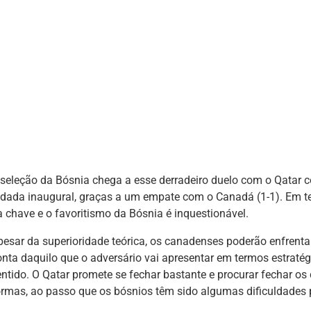
 seleção da Bósnia chega a esse derradeiro duelo com o Qatar
odada inaugural, graças a um empate com o Canadá (1-1). Em teo
a chave e o favoritismo da Bósnia é inquestionável.
pesar da superioridade teórica, os canadenses poderão enfrenta
onta daquilo que o adversário vai apresentar em termos estraté
entido. O Qatar promete se fechar bastante e procurar fechar os
ormas, ao passo que os bósnios têm sido algumas dificuldades pa