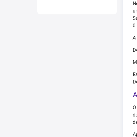
N
u
S
0.
A
D
M
E
D
A
O
d
d
A