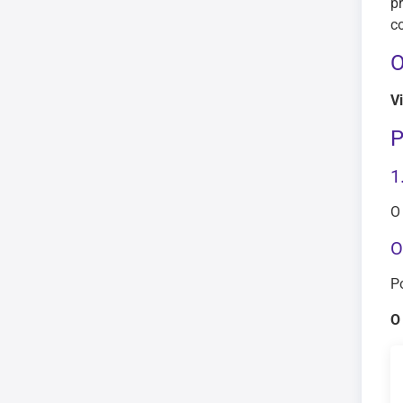
p
c
O
V
P
1
O
O
P
O