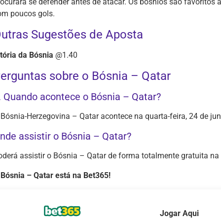
rocurará se defender antes de atacar. Os bósnios são favoritos à
om poucos gols.
utras Sugestões de Aposta
itória da Bósnia
@1.40
erguntas sobre o Bósnia – Qatar
. Quando acontece o Bósnia – Qatar?
 Bósnia-Herzegovina – Qatar acontece na quarta-feira, 24 de jun
nde assistir o Bósnia – Qatar?
oderá assistir o Bósnia – Qatar de forma totalmente gratuita na
 Bósnia – Qatar está na Bet365!
Jogar Aqui