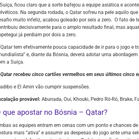
 Suíça, ficou claro que a sorte bafejou a equipe asiática e acon
elvéticos. Na segunda rodada, o Qatar sofreu na pele aquilo qu
esafio muito infeliz, acabou goleado por seis a zero. O fato de 
ontribuiu decisivamente para o amplo resultado final, mas aquan
opetegui já perdiam por dois a zero.
 Qatar tem efetivamente pouca capacidade de ir para o jogo e t
mundialista” e, diante da Bósnia, deverá adotar uma abordagem 
om a Suíça.
 Qatar recebeu cinco cartões vermelhos em seus últimos cinco en
adibo e El Amin vão cumprir suspensões.
scalação provável:
Abunada, Oui, Khouki, Pedro Ró-Ró, Brake, Fath
 que apostar no Bósnia – Qatar?
mbas as equipes entram em cenas com um ponto e chances de cl
ostura mais “ativa” e assumir as despesas do jogo ante uma sel