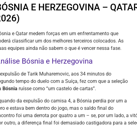
BÓSNIA E HERZEGOVINA – QATA
2026)
ósnia e Qatar medem forças em um enfrentamento que
oderá classificar um dos melhores terceiros colocados. As
uas equipes ainda não sabem o que é vencer nessa fase.
nálise Bósnia e Herzegovina
 expulsão de Tarik Muharemovic, aos 34 minutos do
egundo tempo do duelo com a Suíça, fez com que a seleção
a
Bósnia
ruísse como “um castelo de cartas”.
quando da expulsão do camisa 4, a Bósnia perdia por um a
ero e estava bem dentro do jogo, mas o saldo final do
contro foi uma derrota por quatro a um – se, por um lado, a vitó
or outro, a diferença final foi demasiado castigadora para a sel