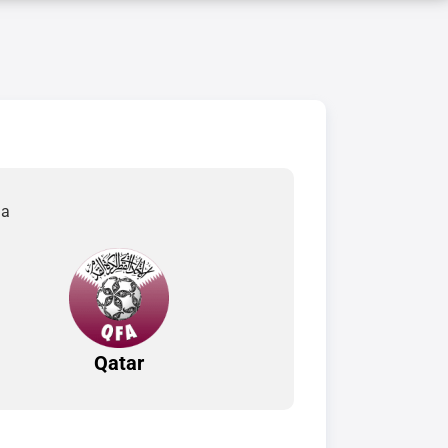
da
Qatar