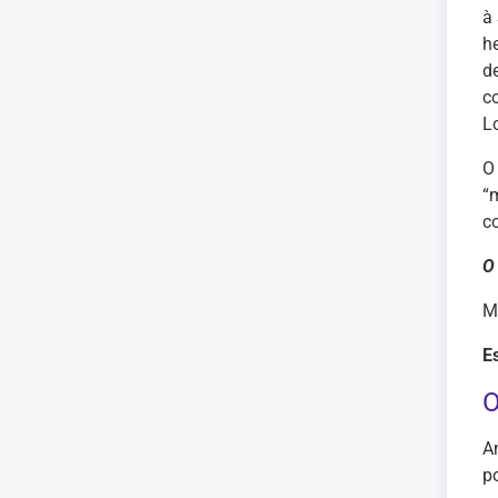
à
h
d
c
L
O
“
c
O
M
E
O
A
p