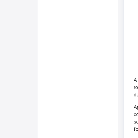
A
r
d
A
c
s
f