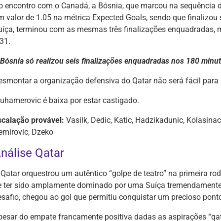
o encontro com o Canadá, a Bósnia, que marcou na sequência d
m valor de 1.05 na métrica Expected Goals, sendo que finalizou 
uíça, terminou com as mesmas três finalizações enquadradas, m
31.
 Bósnia só realizou seis finalizações enquadradas nos 180 min
esmontar a organização defensiva do Qatar não será fácil para 
uhamerovic é baixa por estar castigado.
scalação provável:
Vasilk, Dedic, Katic, Hadzikadunic, Kolasinac
emirovic, Dzeko
nálise Qatar
 Qatar orquestrou um autêntico “golpe de teatro” na primeira 
e ter sido amplamente dominado por uma Suíça tremendamente p
esafio, chegou ao gol que permitiu conquistar um precioso pont
pesar do empate francamente positiva dadas as aspirações “qata