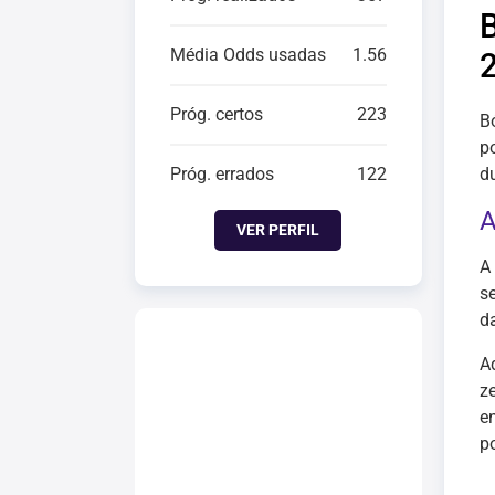
Média Odds usadas
1.56
Próg. certos
223
B
p
Próg. errados
122
d
A
VER PERFIL
A
s
d
A
z
en
p