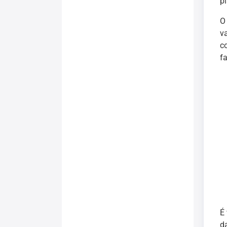
p
O
v
c
f
É
d