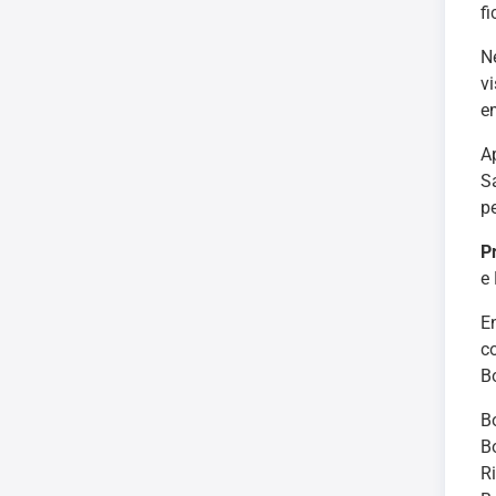
f
N
v
e
A
S
p
P
e 
E
c
B
B
B
Ri