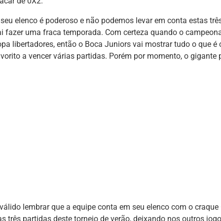
lacar de 0X2.
 seu elenco é poderoso e não podemos levar em conta estas trê
ai fazer uma fraca temporada. Com certeza quando o campeonato 
opa libertadores, então o Boca Juniors vai mostrar tudo o que é 
avorito a vencer várias partidas. Porém por momento, o gigante 
 válido lembrar que a equipe conta em seu elenco com o craqu
as três partidas deste torneio de verão, deixando nos outros j