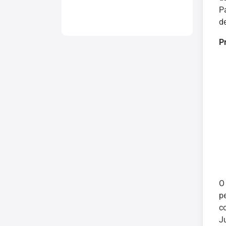
P
de
P
p
c
J