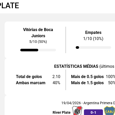
PLATE
Vitórias de Boca
Empates
Juniors
1/10 (10%)
5/10 (50%)
ESTATÍSTICAS MÉDIAS
(últimos
Total de golos
2.10
Mais de 0.5 golos
100
Ambas marcam
40%
Mais de 1.5 golos
50
19/04/2026 - Argentina Primera D
River Plate
0
-
1