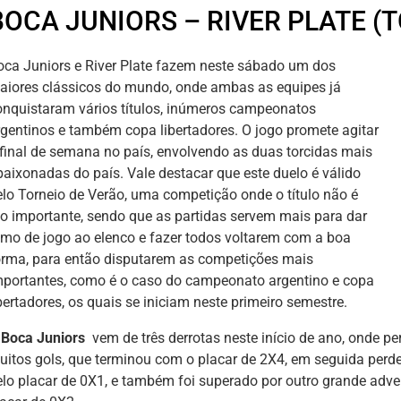
BOCA JUNIORS – RIVER PLATE (
oca Juniors e River Plate fazem neste sábado um dos
aiores clássicos do mundo, onde ambas as equipes já
onquistaram vários títulos, inúmeros campeonatos
rgentinos e também copa libertadores. O jogo promete agitar
 final de semana no país, envolvendo as duas torcidas mais
paixonadas do país. Vale destacar que este duelo é válido
elo Torneio de Verão, uma competição onde o título não é
ão importante, sendo que as partidas servem mais para dar
itmo de jogo ao elenco e fazer todos voltarem com a boa
orma, para então disputarem as competições mais
mportantes, como é o caso do campeonato argentino e copa
bertadores, os quais se iniciam neste primeiro semestre.
O
Boca Juniors
vem de três derrotas neste início de ano, onde p
uitos gols, que terminou com o placar de 2X4, em seguida perdeu
elo placar de 0X1, e também foi superado por outro grande adver