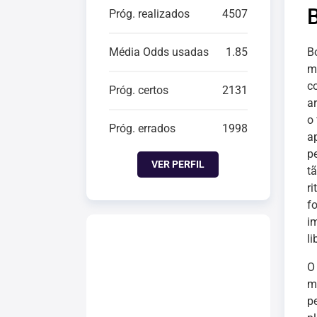
Próg. realizados
4507
Média Odds usadas
1.85
B
m
c
Próg. certos
2131
a
o
Próg. errados
1998
a
p
VER PERFIL
t
r
f
i
li
m
p