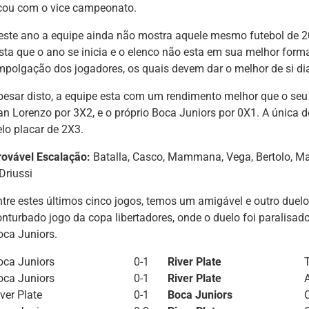
icou com o vice campeonato.
este ano a equipe ainda não mostra aquele mesmo futebol de 20
ista que o ano se inicia e o elenco não esta em sua melhor form
mpolgação dos jogadores, os quais devem dar o melhor de si dia
pesar disto, a equipe esta com um rendimento melhor que o seu r
an Lorenzo por 3X2, e o próprio Boca Juniors por 0X1. A única 
elo placar de 2X3.
rovável Escalação:
Batalla, Casco, Mammana, Vega, Bertolo, Ma
Driussi
ntre estes últimos cinco jogos, temos um amigável e outro duelo 
onturbado jogo da copa libertadores, onde o duelo foi paralisad
oca Juniors.
oca Juniors
0-1
River Plate
oca Juniors
0-1
River Plate
ver Plate
0-1
Boca Juniors