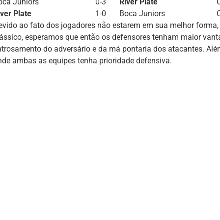
oca Juniors
0-3
River Plate
iver Plate
1-0
Boca Juniors
evido ao fato dos jogadores não estarem em sua melhor forma, e
lássico, esperamos que então os defensores tenham maior vanta
ntrosamento do adversário e da má pontaria dos atacantes. Alé
nde ambas as equipes tenha prioridade defensiva.