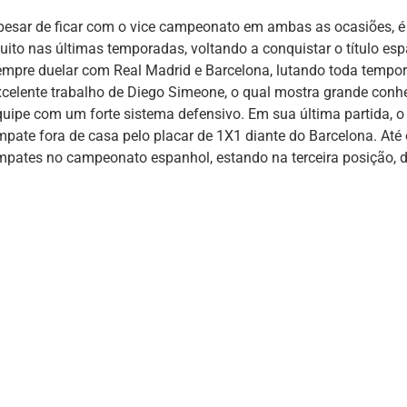
pesar de ficar com o vice campeonato em ambas as ocasiões, é p
uito nas últimas temporadas, voltando a conquistar o título e
empre duelar com Real Madrid e Barcelona, lutando toda tempora
xcelente trabalho de Diego Simeone, o qual mostra grande conh
quipe com um forte sistema defensivo. Em sua última partida, o
mpate fora de casa pelo placar de 1X1 diante do Barcelona. Até 
mpates no campeonato espanhol, estando na terceira posição, do