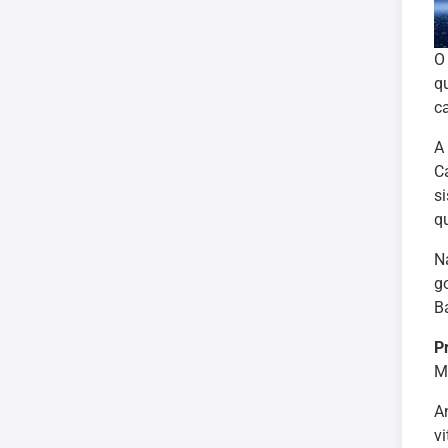
q
c
A
C
s
q
N
g
B
P
M
A
vi