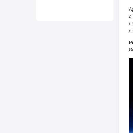
A
o
um
d
P
G