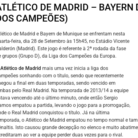
ATLÉTICO DE MADRID – BAYERN 
DOS CAMPEÕES)
tlético de Madrid e Bayern de Munique se enfrentam nesta
uarta-feira, dia 28 de Setembro às 15h45, no Estádio Vicente
alderón (Madrid). Este jogo é referente à 2ª rodada da fase
e grupos (Grupo D), da Liga dos Campeões da Europa.
Atlético de Madrid
mais uma vez inicia a liga dos
ampeões sonhando com o título, sendo que recentemente
hegou a final em duas temporadas, sendo vencido em
mbas pelo Real Madrid. Na temporada de 2013/14 a equipe
stava vencendo até o último minuto, onde então Sergio
amos empatou a partida, levando o jogo para a prorrogação,
nde o Real Madrid conquistou o título. Já na última
emporada, o Atlético de Madrid empatou no tempo normal e ta
ênaltis. Isto causou grande decepção no elenco e muito abatime
creditaram ao ver a equipe perder duas vezes para o rival.