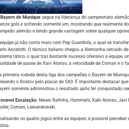
O
Bayern de Munique
segue na liderança do campeonato alemão,
uinze gols e sofrendo somente um, mostrando que realmente do
ampeão alemão e tendo grande vantagem sobre qualquer opone
 equipe já não conta mais com Pep Guardiola, o qual se transfer
arlo Ancelotti. O técnico italiano chegou a Alemanha cercado
istema tático, o qual traz bastante sucesso ofensivo a equipe, 
ualidade de passe de Xavi Alonso, a velocidade de Coman e o f
a primeira rodada desta liga dos campeões o Bayern de Munique
oleando o Rostov pelo placar de 5X0. É importante destacar que 
ayern somente administrou o resultado após ter conquistado ce
rovável Escalação:
Neuer, Rafinha, Hummels, Xabi Alonso, Javi 
uller, Coman, Lewandowski.
nalisando os quatro jogos entre as equipes, é possível perceber
tória.