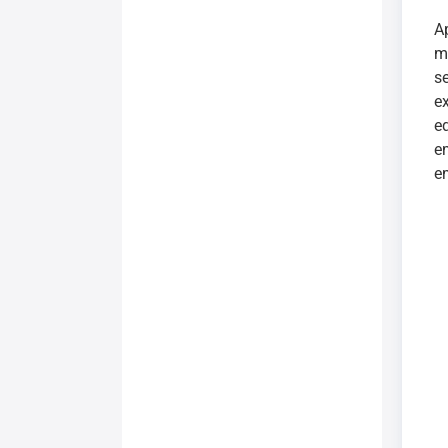
A
m
s
e
e
e
e