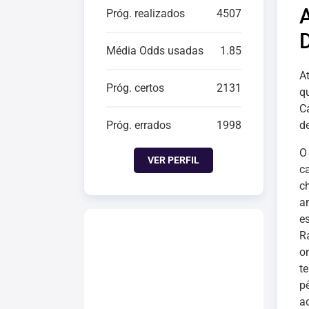
Próg. realizados
4507
Média Odds usadas
1.85
A
Próg. certos
2131
q
C
Próg. errados
1998
d
O
VER PERFIL
c
c
a
e
R
o
t
p
a