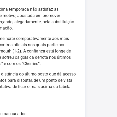
xima temporada não satisfaz as
sse motivo, apostada em promover
çando, alegadamente, pela substituição
rmação.
 melhorar comparativamente aos mais
ntros oficiais nos quais participou
emouth (1-2). A confiança está longe de
 sofreu os gols da derrota nos últimos
” e com os “Cherries”.
e distância do último posto que dá acesso
os para disputar, de um ponto de vista
ntativa de ficar o mais acima da tabela
tão machucados.