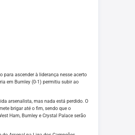
o para ascender à liderança nesse acerto
ria em Burnley (0-1) permitiu subir ao
ida arsenalista, mas nada está perdido. O
te brigar até o fim, sendo que o
West Ham, Burnley e Crystal Palace serão
e do Arsenal na Liga dos Campeões.