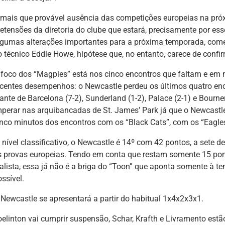
 mais que provável ausência das competições europeias na pró
retensões da diretoria do clube que estará, precisamente por e
lgumas alterações importantes para a próxima temporada, come
o técnico Eddie Howe, hipótese que, no entanto, carece de confi
 foco dos “Magpies” está nos cinco encontros que faltam e em
ecentes desempenhos: o Newcastle perdeu os últimos quatro enco
iante de Barcelona (7-2), Sunderland (1-2), Palace (2-1) e Bourn
mperar nas arquibancadas de St. James’ Park já que o Newcastle
inco minutos dos encontros com os “Black Cats”, com os “Eagles
 nível classificativo, o Newcastle é 14º com 42 pontos, a sete d
s provas europeias. Tendo em conta que restam somente 15 pont
ealista, essa já não é a briga do “Toon” que aponta somente à te
ssível.
 Newcastle se apresentará a partir do habitual 1x4x2x3x1.
oelinton vai cumprir suspensão, Schar, Krafth e Livramento es