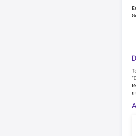
E
G
D
T
“
t
pr
A