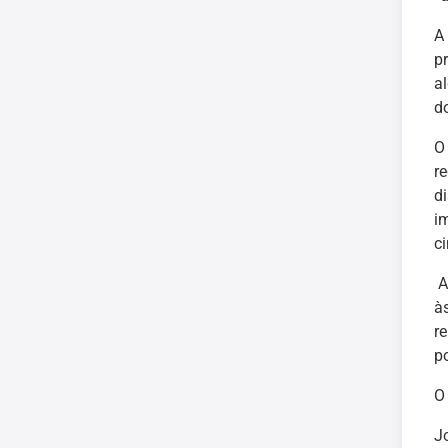
A
p
a
d
O
r
d
i
c
A
à
r
po
O
J