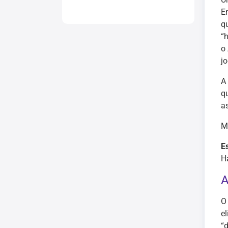
E
q
“
o 
j
A
q
as
M
E
H
A
O
e
“d