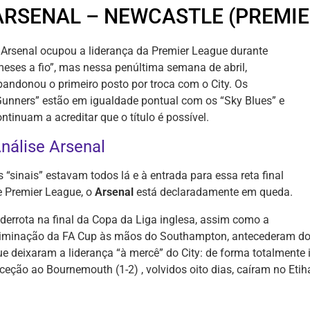
ARSENAL – NEWCASTLE (PREMIE
 Arsenal ocupou a liderança da Premier League durante
meses a fio”, mas nessa penúltima semana de abril,
bandonou o primeiro posto por troca com o City. Os
Gunners” estão em igualdade pontual com os “Sky Blues” e
ntinuam a acreditar que o título é possível.
nálise Arsenal
 “sinais” estavam todos lá e à entrada para essa reta final
e Premier League, o
Arsenal
está declaradamente em queda.
 derrota na final da Copa da Liga inglesa, assim como a
liminação da FA Cup às mãos do Southampton, antecederam dois
ue deixaram a liderança “à mercê” do City: de forma totalmente
eceção ao Bournemouth (1-2) , volvidos oito dias, caíram no Eti