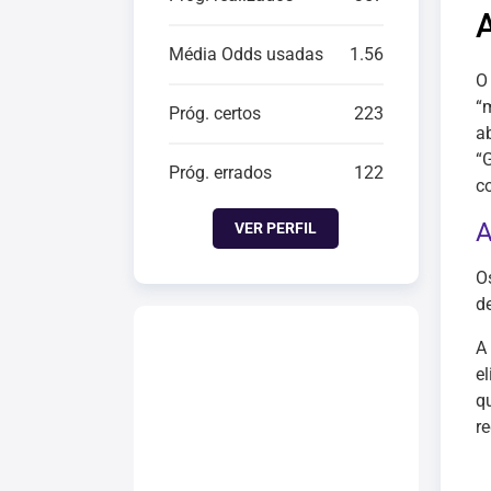
Média Odds usadas
1.56
O
“
Próg. certos
223
a
“
Próg. errados
122
co
A
VER PERFIL
Os
d
A
e
q
r