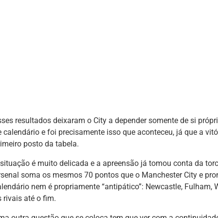
sses resultados deixaram o City a depender somente de si própri
 calendário e foi precisamente isso que aconteceu, já que a vitó
rimeiro posto da tabela.
 situação é muito delicada e a apreensão já tomou conta da torc
rsenal soma os mesmos 70 pontos que o Manchester City e prome
alendário nem é propriamente “antipático”: Newcastle, Fulham, 
 rivais até o fim.
ma outra questão que se coloca tem que ver com a continuidad