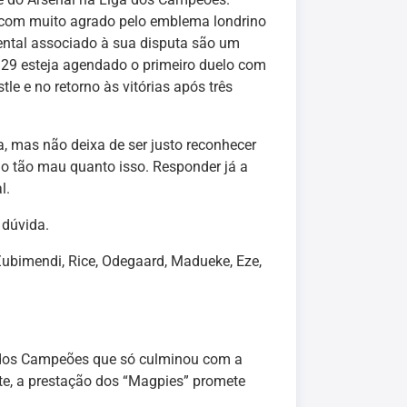
a com muito agrado pelo emblema londrino
ental associado à sua disputa são um
 29 esteja agendado o primeiro duelo com
le e no retorno às vitórias após três
a, mas não deixa de ser justo reconhecer
go tão mau quanto isso. Responder já a
l.
 dúvida.
Zubimendi, Rice, Odegaard, Madueke, Eze,
dos Campeões que só culminou com a
te, a prestação dos “Magpies” promete