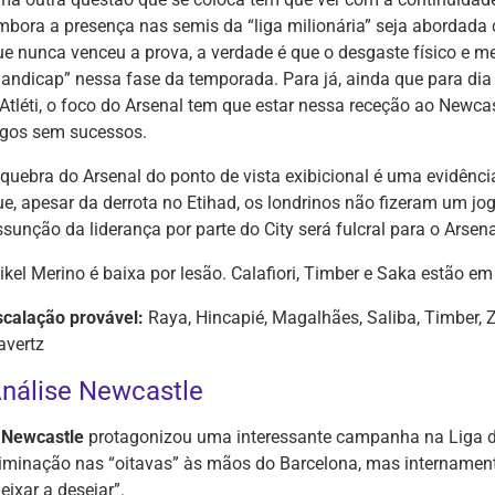
mbora a presença nas semis da “liga milionária” seja abordad
ue nunca venceu a prova, a verdade é que o desgaste físico e m
handicap” nessa fase da temporada. Para já, ainda que para dia
Atléti, o foco do Arsenal tem que estar nessa receção ao Newcast
ogos sem sucessos.
 quebra do Arsenal do ponto de vista exibicional é uma evidênci
ue, apesar da derrota no Etihad, os londrinos não fizeram um jo
sunção da liderança por parte do City será fulcral para o Arsena
ikel Merino é baixa por lesão. Calafiori, Timber e Saka estão em
scalação provável:
Raya, Hincapié, Magalhães, Saliba, Timber, 
avertz
nálise Newcastle
Newcastle
protagonizou uma interessante campanha na Liga 
liminação nas “oitavas” às mãos do Barcelona, mas internamen
eixar a desejar”.