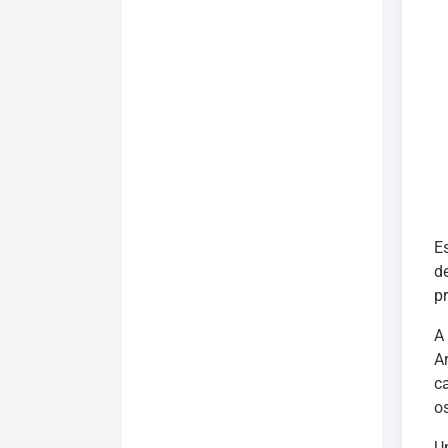
E
de
p
A
A
c
os
U