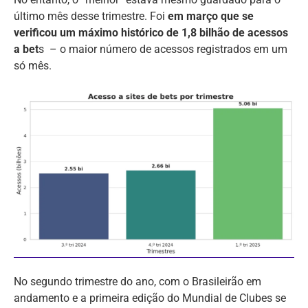
último mês desse trimestre. Foi
em março que se
verificou um máximo histórico de 1,8 bilhão de acessos
a bet
s – o maior número de acessos registrados em um
só mês.
No segundo trimestre do ano, com o Brasileirão em
andamento e a primeira edição do Mundial de Clubes se