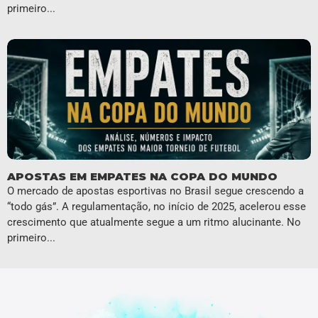
primeiro...
APOSTAS EM EMPATES NA COPA DO MUNDO
O mercado de apostas esportivas no Brasil segue crescendo a
“todo gás”. A regulamentação, no início de 2025, acelerou esse
crescimento que atualmente segue a um ritmo alucinante. No
primeiro...