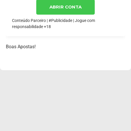
ABRIR CONTA
Conteúdo Parceiro | #Publicidade | Jogue com
responsabilidade +18
Boas Apostas!