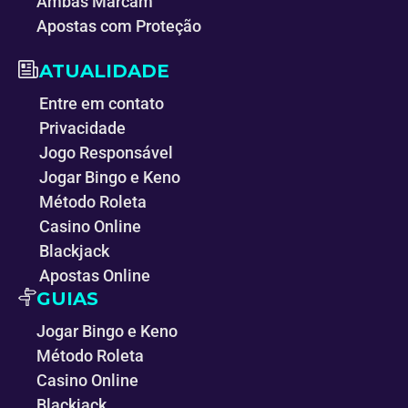
Ambas Marcam
Apostas com Proteção
ATUALIDADE
Entre em contato
Privacidade
Jogo Responsável
Jogar Bingo e Keno
Método Roleta
Casino Online
Blackjack
Apostas Online
GUIAS
Jogar Bingo e Keno
Método Roleta
Casino Online
Blackjack