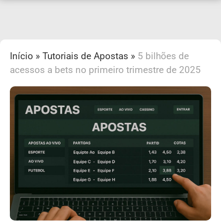
Início
»
Tutoriais de Apostas
»
5 bilhões de
acessos a bets no primeiro trimestre de 2025