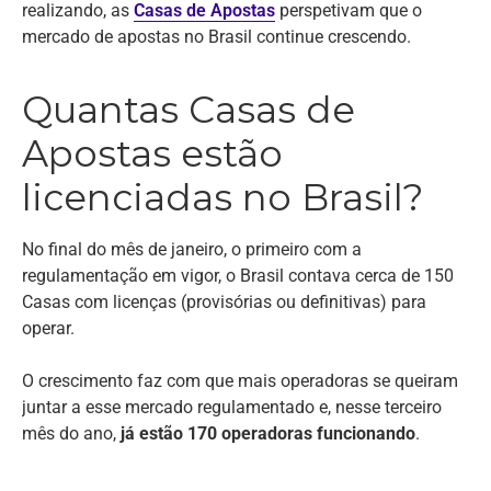
realizando, as
Casas de Apostas
perspetivam que o
mercado de apostas no Brasil continue crescendo.
Quantas Casas de
Apostas estão
licenciadas no Brasil?
No final do mês de janeiro, o primeiro com a
regulamentação em vigor, o Brasil contava cerca de 150
Casas com licenças (provisórias ou definitivas) para
operar.
O crescimento faz com que mais operadoras se queiram
juntar a esse mercado regulamentado e, nesse terceiro
mês do ano,
já estão 170 operadoras funcionando
.