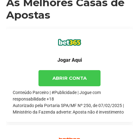
As Melhores Casas de
Apostas
Jogar Aqui
ABRIR CONTA
Conteúdo Parceiro | #Publicidade | Jogue com
responsabilidade +18
Autorizado pela Portaria SPA/MF Nº 250, de 07/02/2025 |
Ministério da Fazenda adverte: Aposta não é investimento