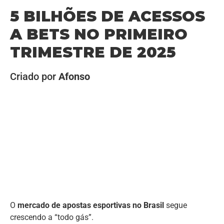
5 BILHÕES DE ACESSOS
A BETS NO PRIMEIRO
TRIMESTRE DE 2025
Criado por
Afonso
O
mercado de apostas esportivas no Brasil
segue
crescendo a “todo gás”.