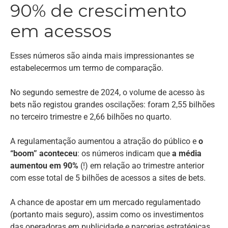
90% de crescimento
em acessos
Esses números são ainda mais impressionantes se
estabelecermos um termo de comparação.
No segundo semestre de 2024, o volume de acesso às
bets não registou grandes oscilações: foram 2,55 bilhões
no terceiro trimestre e 2,66 bilhões no quarto.
A regulamentação aumentou a atração do público e
o
“boom” aconteceu
: os números indicam que
a média
aumentou em 90%
(!) em relação ao trimestre anterior
com esse total de 5 bilhões de acessos a sites de bets.
A chance de apostar em um mercado regulamentado
(portanto mais seguro), assim como os investimentos
das operadoras em publicidade e parcerias estratégicas