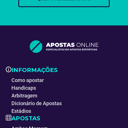
INFORMAÇÕES
Como apostar
Handicaps
Arbitragem
Dicionário de Apostas
Estádios
APOSTAS