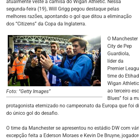
atualmente veste a camisa do Wigan Athletic. Nessa
segunda-feira (19), Will Grigg pegou destaque pelas
melhores razões, apontando o gol que ditou a eliminação
dos “Citizens” da Copa da Inglaterra.
O Manchester
City de Pep
Guardiola,
líder da
Premier Leagu
time do Etiha
Wigan Athletic
ao terceiro es
Foto: “Getty Images”
Blues” foi a m
protagonista eternizado no campeonato da Europa que foi dis
do único gol do desafio.
O time da Manchester se apresentou no estádio DW com vários
excepção feita a Ederson Moraes e Kevin De Bruyne, jogador