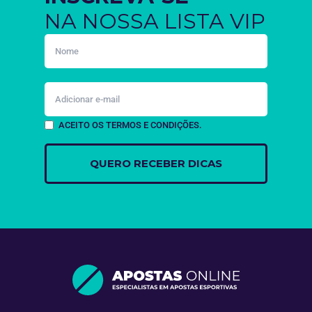
NA NOSSA LISTA VIP
ACEITO OS TERMOS E CONDIÇÕES.