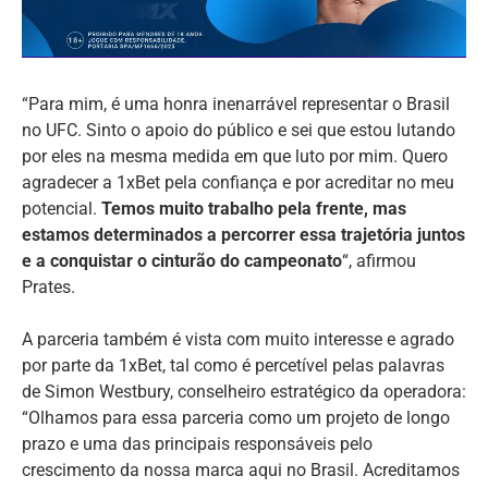
“Para mim, é uma honra inenarrável representar o Brasil
no UFC. Sinto o apoio do público e sei que estou lutando
por eles na mesma medida em que luto por mim. Quero
agradecer a 1xBet pela confiança e por acreditar no meu
potencial.
Temos muito trabalho pela frente, mas
estamos determinados a percorrer essa trajetória juntos
e a conquistar o cinturão do campeonato
“, afirmou
Prates.
A parceria também é vista com muito interesse e agrado
por parte da 1xBet, tal como é percetível pelas palavras
de Simon Westbury, conselheiro estratégico da operadora:
“Olhamos para essa parceria como um projeto de longo
prazo e uma das principais responsáveis pelo
crescimento da nossa marca aqui no Brasil. Acreditamos