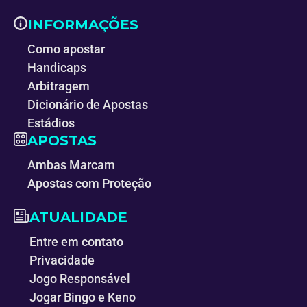
INFORMAÇÕES
Como apostar
Handicaps
Arbitragem
Dicionário de Apostas
Estádios
APOSTAS
Ambas Marcam
Apostas com Proteção
ATUALIDADE
Entre em contato
Privacidade
Jogo Responsável
Jogar Bingo e Keno