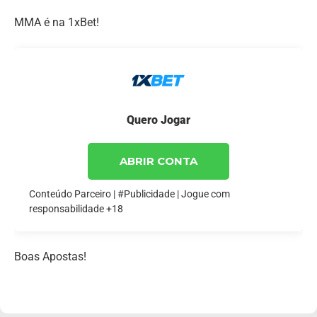
MMA é na 1xBet!
Quero Jogar
ABRIR CONTA
Conteúdo Parceiro | #Publicidade | Jogue com
responsabilidade +18
Boas Apostas!