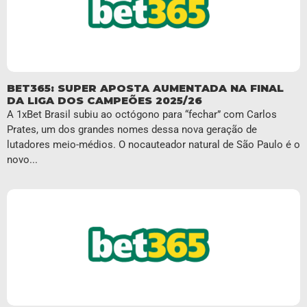
BET365: SUPER APOSTA AUMENTADA NA FINAL
DA LIGA DOS CAMPEÕES 2025/26
A 1xBet Brasil subiu ao octógono para “fechar” com Carlos
Prates, um dos grandes nomes dessa nova geração de
lutadores meio-médios. O nocauteador natural de São Paulo é o
novo...