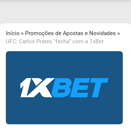
Início
»
Promoções de Apostas e Novidades
»
UFC: Carlos Prates “fecha” com a 1xBet