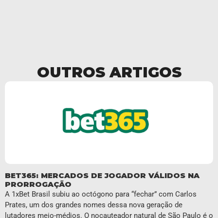
OUTROS ARTIGOS
BET365: MERCADOS DE JOGADOR VÁLIDOS NA
PRORROGAÇÃO
A 1xBet Brasil subiu ao octógono para “fechar” com Carlos
Prates, um dos grandes nomes dessa nova geração de
lutadores meio-médios. O nocauteador natural de São Paulo é o