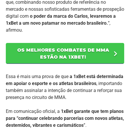
que, combinando nosso produto de referência no
mercado e nossas sofisticadas ferramentas de prospeção
digital com
o poder da marca do Carlos, levaremos a
1xBet a um novo patamar no mercado brasileiro.
”
,
afirmou.
OS MELHORES COMBATES DE MMA
ESTÃO NA 1XBET!
Essa é mais uma prova de que
a 1xBet está determinada
em apoiar o esporte e os atletas brasileiros
, importando
também assinalar a intenção de continuar a reforçar sua
presença no circuito de MMA.
Em comunicação oficial, a
1xBet garante que tem planos
para “continuar celebrando parcerias com novos atletas,
destemidos, vibrantes e carismáticos
”.