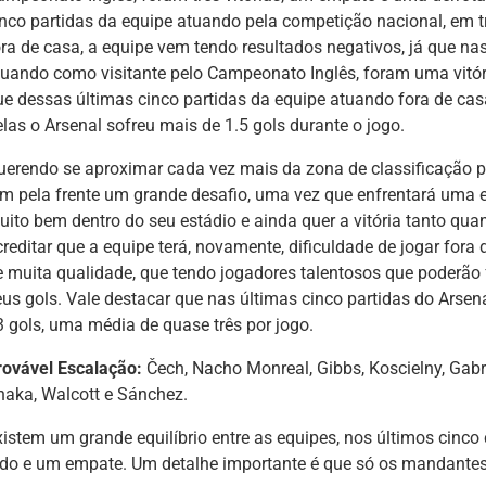
inco partidas da equipe atuando pela competição nacional, em t
ora de casa, a equipe vem tendo resultados negativos, já que na
tuando como visitante pelo Campeonato Inglês, foram uma vitóri
ue dessas últimas cinco partidas da equipe atuando fora de ca
elas o Arsenal sofreu mais de 1.5 gols durante o jogo.
uerendo se aproximar cada vez mais da zona de classificação 
em pela frente um grande desafio, uma vez que enfrentará uma e
uito bem dentro do seu estádio e ainda quer a vitória tanto qu
creditar que a equipe terá, novamente, dificuldade de jogar fora
e muita qualidade, que tendo jogadores talentosos que poderão f
eus gols. Vale destacar que nas últimas cinco partidas do Arsen
3 gols, uma média de quase três por jogo.
rovável Escalação:
Čech, Nacho Monreal, Gibbs, Koscielny, Gabriel
haka, Walcott e Sánchez.
xistem um grande equilíbrio entre as equipes, nos últimos cinco
ado e um empate. Um detalhe importante é que só os mandantes