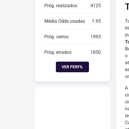
Próg. realizados
4125
Média Odds usadas
1.95
T
t
i
Próg. certos
1993
T
B
Próg. errados
1850
o
a
VER PERFIL
e
oi
A
c
c
n
r
C