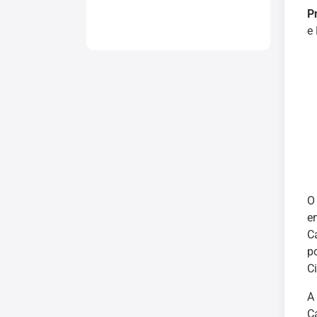
P
e
e
C
p
Ci
A
C