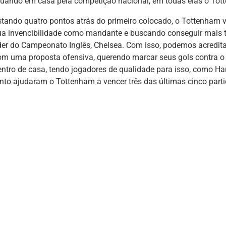
tuando em casa pela competição nacional, em todas elas o Tot
stando quatro pontos atrás do primeiro colocado, o Tottenham v
ua invencibilidade como mandante e buscando conseguir mais t
íder do Campeonato Inglês, Chelsea. Com isso, podemos acredita
om uma proposta ofensiva, querendo marcar seus gols contra o 
entro de casa, tendo jogadores de qualidade para isso, como Harr
unto ajudaram o Tottenham a vencer três das últimas cinco part