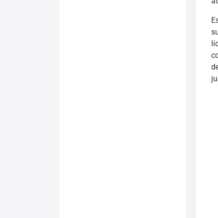
a
E
s
l
c
d
j