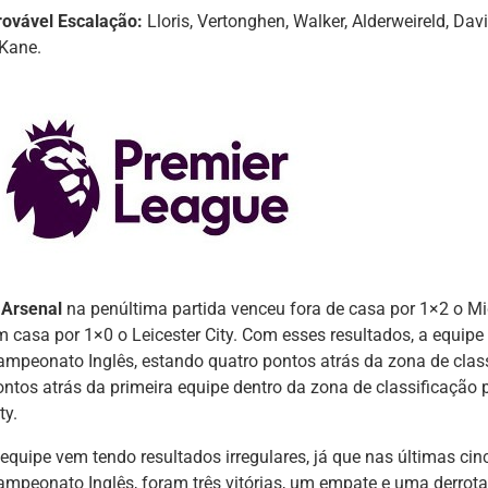
rovável Escalação:
Lloris, Vertonghen, Walker, Alderweireld, Dav
 Kane.
O
Arsenal
na penúltima partida venceu fora de casa por 1×2 o M
m casa por 1×0 o Leicester City. Com esses resultados, a equip
ampeonato Inglês, estando quatro pontos atrás da zona de class
ontos atrás da primeira equipe dentro da zona de classificaçã
ty.
 equipe vem tendo resultados irregulares, já que nas últimas cin
ampeonato Inglês, foram três vitórias, um empate e uma derrot