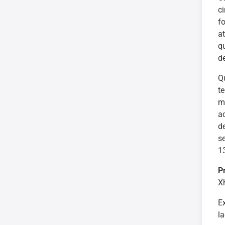
c
f
a
q
d
Q
t
m
a
d
s
1
P
X
E
l