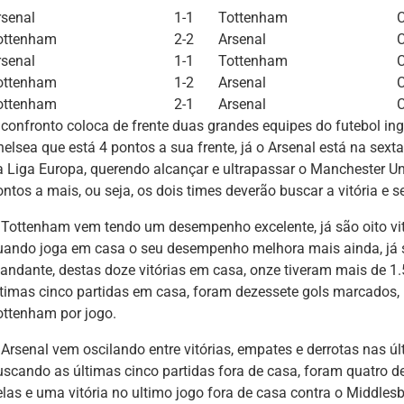
rsenal
1-1
Tottenham
C
ottenham
2-2
Arsenal
C
rsenal
1-1
Tottenham
ottenham
1-2
Arsenal
C
ottenham
2-1
Arsenal
C
 confronto coloca de frente duas grandes equipes do futebol ing
helsea que está 4 pontos a sua frente, já o Arsenal está na se
a Liga Europa, querendo alcançar e ultrapassar o Manchester U
ntos a mais, ou seja, os dois times deverão buscar a vitória e s
 Tottenham vem tendo um desempenho excelente, já são oito vit
uando joga em casa o seu desempenho melhora mais ainda, já 
andante, destas doze vitórias em casa, onze tiveram mais de 1
ltimas cinco partidas em casa, foram dezessete gols marcados,
ottenham por jogo.
 Arsenal vem oscilando entre vitórias, empates e derrotas nas ú
uscando as últimas cinco partidas fora de casa, foram quatro d
elas e uma vitória no ultimo jogo fora de casa contra o Middles