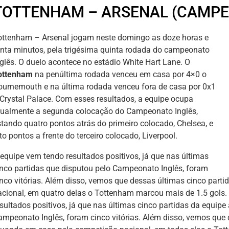
TOTTENHAM – ARSENAL (CAMPE
ottenham – Arsenal jogam neste domingo as doze horas e
rinta minutos, pela trigésima quinta rodada do campeonato
nglês. O duelo acontece no estádio White Hart Lane. O
ottenham
na penúltima rodada venceu em casa por 4×0 o
ournemouth e na última rodada venceu fora de casa por 0x1
 Crystal Palace. Com esses resultados, a equipe ocupa
tualmente a segunda colocação do Campeonato Inglês,
stando quatro pontos atrás do primeiro colocado, Chelsea, e
to pontos a frente do terceiro colocado, Liverpool.
 equipe vem tendo resultados positivos, já que nas últimas
inco partidas que disputou pelo Campeonato Inglês, foram
inco vitórias. Além disso, vemos que dessas últimas cinco part
acional, em quatro delas o Tottenham marcou mais de 1.5 gols
esultados positivos, já que nas últimas cinco partidas da equi
ampeonato Inglês, foram cinco vitórias. Além disso, vemos que 