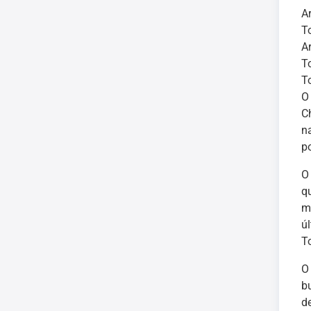
A
T
A
T
T
O
C
n
po
O
q
m
ú
T
O
b
d