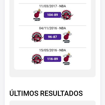
11/03/2017 - NBA
104
-
89
04/11/2016 - NBA
96
-
87
15/05/2016 - NBA
116
-
89
ÚLTIMOS RESULTADOS