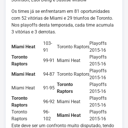
Os times já se enfrentaram em 81 oportunidades
com 52 vitórias de Miami e 29 triunfos de Toronto.
Nos playoffs desta temporada, cada time acumula
3 vitórias e 3 derrotas.
103-
Playoffs
Miami Heat
Toronto Raptors
91
2015-16
Toronto
Playoffs
99-91
Miami Heat
Raptors
2015-16
Playoffs
Miami Heat
94-87
Toronto Raptors
2015-16
Toronto
Playoffs
Miami Heat
91-95
Raptors
2015-16
Toronto
Playoffs
96-92
Miami Heat
Raptors
2015-16
Toronto
96-
Playoffs
Miami Heat
Raptors
102
2015-16
Este deve ser um confronto muito disputado, tendo