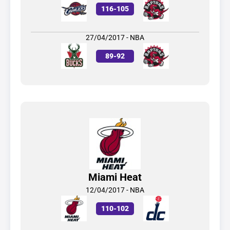
116
-
105
27/04/2017 - NBA
89
-
92
Miami Heat
12/04/2017 - NBA
110
-
102