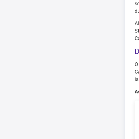
s
d
Al
S
C
D
O
C
i
A