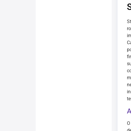
S
r
i
C
p
fi
s
c
m
n
i
t
A
O
d