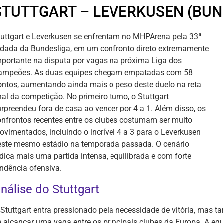
STUTTGART – LEVERKUSEN (BUN
tuttgart e Leverkusen se enfrentam no MHPArena pela 33ª
odada da Bundesliga, em um confronto direto extremamente
mportante na disputa por vagas na próxima Liga dos
ampeões. As duas equipes chegam empatadas com 58
ontos, aumentando ainda mais o peso deste duelo na reta
nal da competição. No primeiro turno, o Stuttgart
urpreendeu fora de casa ao vencer por 4 a 1. Além disso, os
onfrontos recentes entre os clubes costumam ser muito
ovimentados, incluindo o incrível 4 a 3 para o Leverkusen
este mesmo estádio na temporada passada. O cenário
ndica mais uma partida intensa, equilibrada e com forte
endência ofensiva.
nálise do Stuttgart
 Stuttgart entra pressionado pela necessidade de vitória, mas 
e alcançar uma vaga entre os principais clubes da Europa. A 