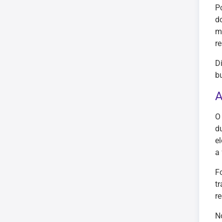
P
d
m
r
D
b
A
O
d
e
a
F
t
r
N