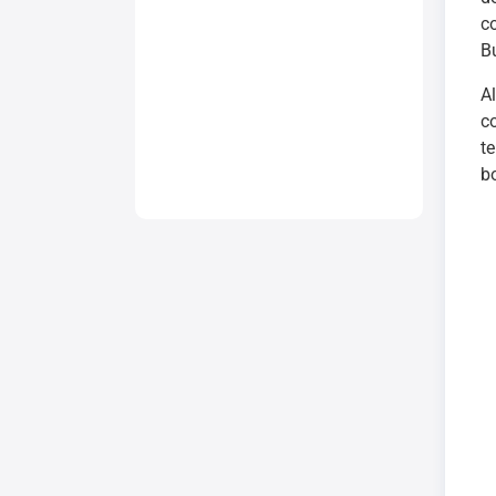
c
B
A
c
t
bo