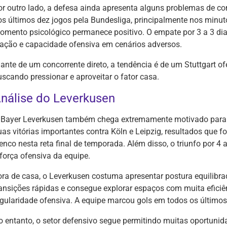
or outro lado, a defesa ainda apresenta alguns problemas de con
os últimos dez jogos pela Bundesliga, principalmente nos minut
omento psicológico permanece positivo. O empate por 3 a 3 di
eação e capacidade ofensiva em cenários adversos.
iante de um concorrente direto, a tendência é de um Stuttgart o
uscando pressionar e aproveitar o fator casa.
nálise do Leverkusen
 Bayer Leverkusen também chega extremamente motivado para e
uas vitórias importantes contra Köln e Leipzig, resultados que 
lenco nesta reta final de temporada. Além disso, o triunfo por 4
 força ofensiva da equipe.
ora de casa, o Leverkusen costuma apresentar postura equilibrad
ransições rápidas e consegue explorar espaços com muita eficiê
egularidade ofensiva. A equipe marcou gols em todos os últimos
o entanto, o setor defensivo segue permitindo muitas oportunid