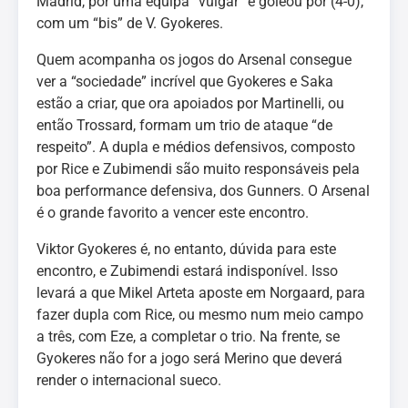
Madrid, por uma equipa “vulgar” e goleou por (4-0),
com um “bis” de V. Gyokeres.
Quem acompanha os jogos do Arsenal consegue
ver a “sociedade” incrível que Gyokeres e Saka
estão a criar, que ora apoiados por Martinelli, ou
então Trossard, formam um trio de ataque “de
respeito”. A dupla e médios defensivos, composto
por Rice e Zubimendi são muito responsáveis pela
boa performance defensiva, dos Gunners. O Arsenal
é o grande favorito a vencer este encontro.
Viktor Gyokeres é, no entanto, dúvida para este
encontro, e Zubimendi estará indisponível. Isso
levará a que Mikel Arteta aposte em Norgaard, para
fazer dupla com Rice, ou mesmo num meio campo
a três, com Eze, a completar o trio. Na frente, se
Gyokeres não for a jogo será Merino que deverá
render o internacional sueco.