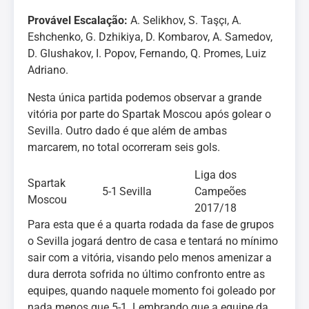
Provável Escalação:
A. Selikhov, S. Taşçı, A.
Eshchenko, G. Dzhikiya, D. Kombarov, A. Samedov,
D. Glushakov, I. Popov, Fernando, Q. Promes, Luiz
Adriano.
Nesta única partida podemos observar a grande
vitória por parte do Spartak Moscou após golear o
Sevilla. Outro dado é que além de ambas
marcarem, no total ocorreram seis gols.
Liga dos
Spartak
5-1
Sevilla
Campeões
Moscou
2017/18
Para esta que é a quarta rodada da fase de grupos
o Sevilla jogará dentro de casa e tentará no mínimo
sair com a vitória, visando pelo menos amenizar a
dura derrota sofrida no último confronto entre as
equipes, quando naquele momento foi goleado por
nada menos que 5-1. Lembrando que a equipe da