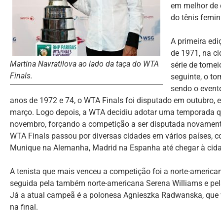
em melhor de c
do tênis femin
A primeira ed
de 1971, na c
Martina Navratilova ao lado da taça do WTA
série de torne
Finals.
seguinte, o to
sendo o evento
anos de 1972 e 74, o WTA Finals foi disputado em outubro
março. Logo depois, a WTA decidiu adotar uma temporada qu
novembro, forçando a competição a ser disputada novamente
WTA Finals passou por diversas cidades em vários países, 
Munique na Alemanha, Madrid na Espanha até chegar à cid
A tenista que mais venceu a competição foi a norte-americana
seguida pela também norte-americana Serena Williams e pela
Já a atual campeã é a polonesa Agnieszka Radwanska, que ve
na final.