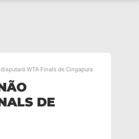
 disputará WTA Finals de Cingapura
 NÃO
NALS DE