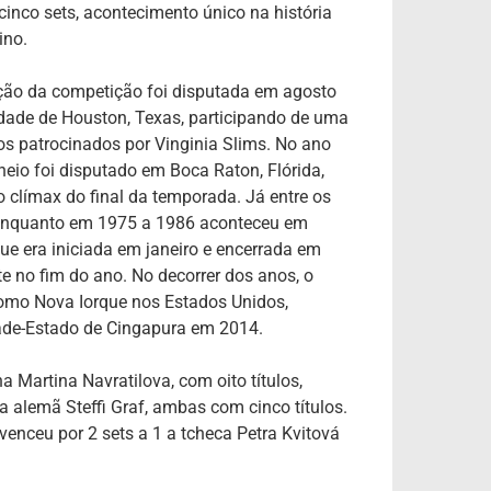
inco sets, acontecimento único na história
ino.
ição da competição foi disputada em agosto
idade de Houston, Texas, participando de uma
ios patrocinados por Vinginia Slims. No ano
rneio foi disputado em Boca Raton, Flórida,
 clímax do final da temporada. Já entre os
, enquanto em 1975 a 1986 aconteceu em
e era iniciada em janeiro e encerrada em
 no fim do ano. No decorrer dos anos, o
como Nova Iorque nos Estados Unidos,
ade-Estado de Cingapura em 2014.
 Martina Navratilova, com oito títulos,
 alemã Steffi Graf, ambas com cinco títulos.
nceu por 2 sets a 1 a tcheca Petra Kvitová