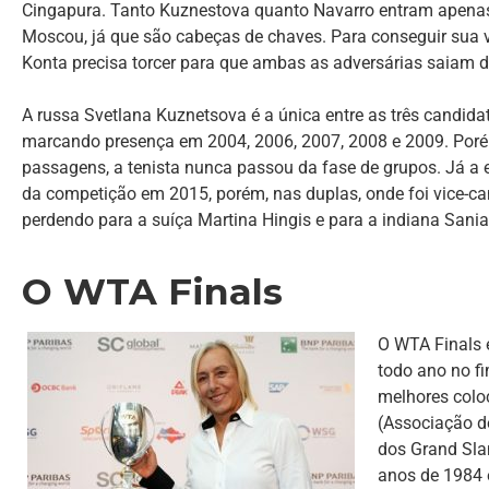
Cingapura. Tanto Kuznestova quanto Navarro entram apenas 
Moscou, já que são cabeças de chaves. Para conseguir sua 
Konta precisa torcer para que ambas as adversárias saiam
A russa Svetlana Kuznetsova é a única entre as três candida
marcando presença em 2004, 2006, 2007, 2008 e 2009. Por
passagens, a tenista nunca passou da fase de grupos. Já a 
da competição em 2015, porém, nas duplas, onde foi vice-c
perdendo para a suíça Martina Hingis e para a indiana Sania
O WTA Finals
O WTA Finals 
todo ano no fi
melhores colo
(Associação d
dos Grand Sla
anos de 1984 e