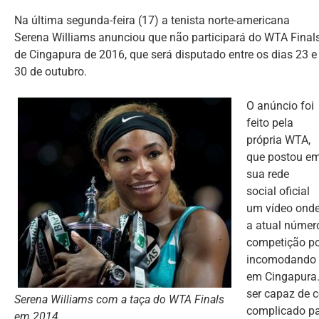
Na última segunda-feira (17) a tenista norte-americana
Serena Williams anunciou que não participará do WTA Final
de Cingapura de 2016, que será disputado entre os dias 23 e
30 de outubro.
O anúncio foi
feito pela
própria WTA,
que postou e
sua rede
social oficial
um vídeo ond
a atual númer
competição po
incomodando d
em Cingapura.
ser capaz de 
Serena Williams com a taça do WTA Finals
complicado pa
em 2014.