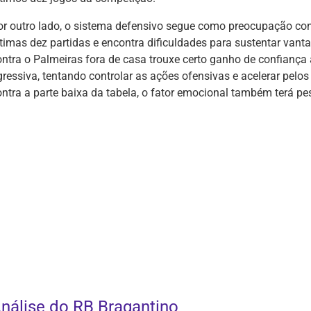
or outro lado, o sistema defensivo segue como preocupação con
ltimas dez partidas e encontra dificuldades para sustentar van
ontra o Palmeiras fora de casa trouxe certo ganho de confiança
gressiva, tentando controlar as ações ofensivas e acelerar pel
ontra a parte baixa da tabela, o fator emocional também terá pe
nálise do RB Bragantino