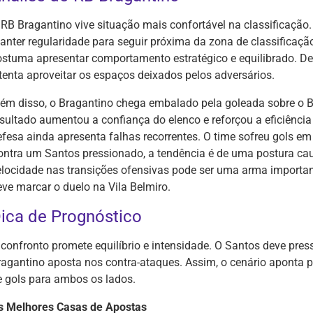
 RB Bragantino vive situação mais confortável na classificação
anter regularidade para seguir próxima da zona de classificação
ostuma apresentar comportamento estratégico e equilibrado. De
 tenta aproveitar os espaços deixados pelos adversários.
lém disso, o Bragantino chega embalado pela goleada sobre o 
esultado aumentou a confiança do elenco e reforçou a eficiênci
efesa ainda apresenta falhas recorrentes. O time sofreu gols em 
ontra um Santos pressionado, a tendência é de uma postura caut
elocidade nas transições ofensivas pode ser uma arma importante
eve marcar o duelo na Vila Belmiro.
ica de Prognóstico
 confronto promete equilíbrio e intensidade. O Santos deve pre
ragantino aposta nos contra-ataques. Assim, o cenário aponta 
e gols para ambos os lados.
s Melhores Casas de Apostas