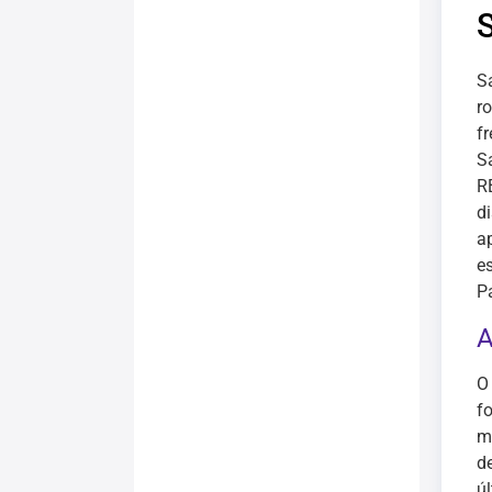
S
ro
f
S
R
di
a
e
P
A
O
f
m
d
ú