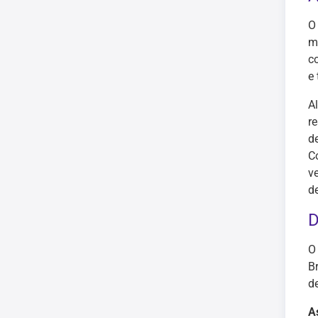
O
m
c
e
A
r
d
C
v
d
D
O
B
d
A