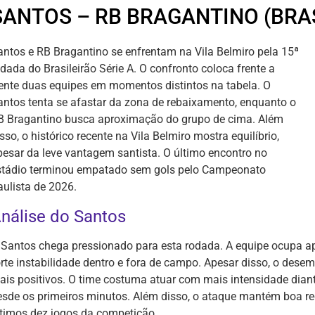
SANTOS – RB BRAGANTINO (BRAS
antos e RB Bragantino se enfrentam na Vila Belmiro pela 15ª
dada do Brasileirão Série A. O confronto coloca frente a
rente duas equipes em momentos distintos na tabela. O
antos tenta se afastar da zona de rebaixamento, enquanto o
B Bragantino busca aproximação do grupo de cima. Além
sso, o histórico recente na Vila Belmiro mostra equilíbrio,
pesar da leve vantagem santista. O último encontro no
stádio terminou empatado sem gols pelo Campeonato
aulista de 2026.
nálise do Santos
 Santos chega pressionado para esta rodada. A equipe ocupa a
orte instabilidade dentro e fora de campo. Apesar disso, o dese
ais positivos. O time costuma atuar com mais intensidade diant
esde os primeiros minutos. Além disso, o ataque mantém boa r
ltimos dez jogos da competição.