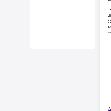
P
ú
c
a
c
A