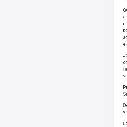
Q
a
c
b
s
e
J
c
f
se
P
S
D
v
L