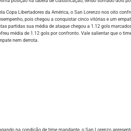
étima posição na tabela de classificação, tendo somado dois po
ela Copa Libertadores da América, o San Lorenzo nos oito conf
esempenho, pois chegou a conquistar cinco vitórias e um empat
stas partidas sua média de ataque chegou a 1.12 gols marcad
ofreu média de 1.12 gols por confronto. Vale salientar que o ti
mpate nem derrota.
ogando na condição de time mandante, o San Lorenzo apresen