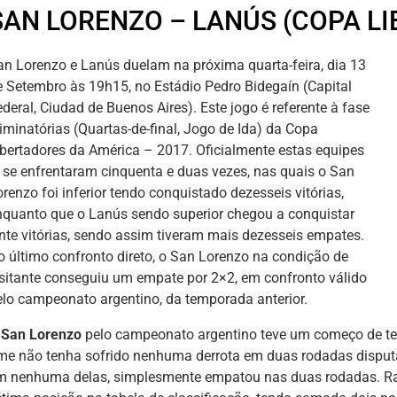
SAN LORENZO – LANÚS (COPA L
an Lorenzo e Lanús duelam na próxima quarta-feira, dia 13
e Setembro às 19h15, no Estádio Pedro Bidegaín (Capital
deral, Ciudad de Buenos Aires). Este jogo é referente à fase
liminatórias (Quartas-de-final, Jogo de Ida) da Copa
ibertadores da América – 2017. Oficialmente estas equipes
á se enfrentaram cinquenta e duas vezes, nas quais o San
renzo foi inferior tendo conquistado dezesseis vitórias,
nquanto que o Lanús sendo superior chegou a conquistar
inte vitórias, sendo assim tiveram mais dezesseis empates.
o último confronto direto, o San Lorenzo na condição de
isitante conseguiu um empate por 2×2, em confronto válido
elo campeonato argentino, da temporada anterior.
San Lorenzo
pelo campeonato argentino teve um começo de t
ime não tenha sofrido nenhuma derrota em duas rodadas dispu
m nenhuma delas, simplesmente empatou nas duas rodadas. Ra