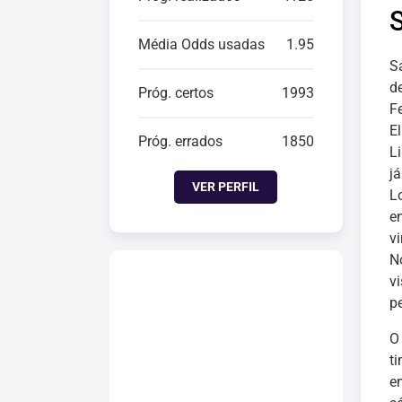
Média Odds usadas
1.95
S
d
Próg. certos
1993
Fe
E
Próg. errados
1850
L
j
VER PERFIL
Lo
e
v
N
v
p
O
t
e