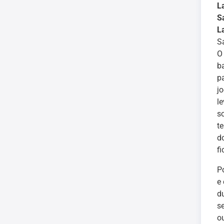
L
S
L
S
O
b
p
j
l
s
t
d
f
P
e
d
s
o