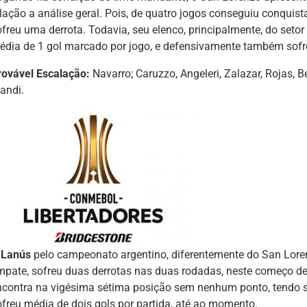
elação a análise geral. Pois, de quatro jogos conseguiu conquist
ofreu uma derrota. Todavia, seu elenco, principalmente, do setor
édia de 1 gol marcado por jogo, e defensivamente também sofre
rovável Escalação:
Navarro; Caruzzo, Angeleri, Zalazar, Rojas, Be
andi.
O
Lanús
pelo campeonato argentino, diferentemente do San Loren
mpate, sofreu duas derrotas nas duas rodadas, neste começo de
ncontra na vigésima sétima posição sem nenhum ponto, tendo sal
ofreu média de dois gols por partida, até ao momento.