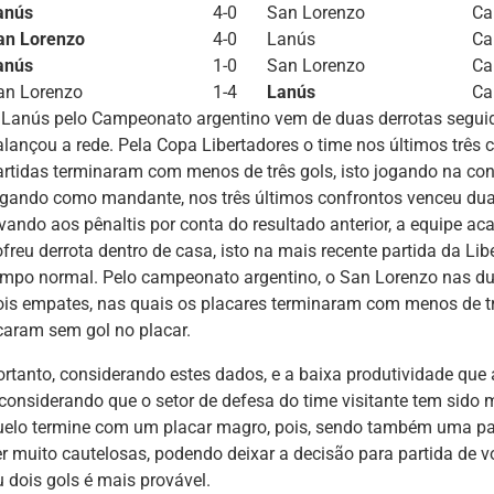
anús
4-0
San Lorenzo
Ca
an Lorenzo
4-0
Lanús
Ca
anús
1-0
San Lorenzo
Ca
an Lorenzo
1-4
Lanús
Ca
 Lanús pelo Campeonato argentino vem de duas derrotas seguid
alançou a rede. Pela Copa Libertadores o time nos últimos três 
artidas terminaram com menos de três gols, isto jogando na con
ogando como mandante, nos três últimos confrontos venceu duas
evando aos pênaltis por conta do resultado anterior, a equipe a
ofreu derrota dentro de casa, isto na mais recente partida da Li
empo normal. Pelo campeonato argentino, o San Lorenzo nas dua
ois empates, nas quais os placares terminaram com menos de tr
icaram sem gol no placar.
ortanto, considerando estes dados, e a baixa produtividade que
 considerando que o setor de defesa do time visitante tem sido 
uelo termine com um placar magro, pois, sendo também uma par
er muito cautelosas, podendo deixar a decisão para partida de v
u dois gols é mais provável.