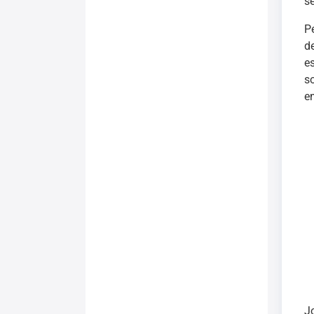
s
P
d
e
s
e
J