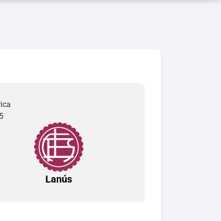
ica
5
Lanús