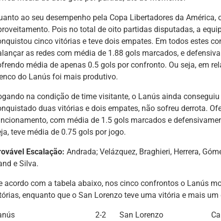
uanto ao seu desempenho pela Copa Libertadores da América, 
proveitamento. Pois no total de oito partidas disputadas, a equ
onquistou cinco vitórias e teve dois empates. Em todos estes c
alançar as redes com média de 1.88 gols marcados, e defensiv
ofrendo média de apenas 0.5 gols por confronto. Ou seja, em rel
lenco do Lanús foi mais produtivo.
ogando na condição de time visitante, o Lanús ainda conseguiu 
onquistado duas vitórias e dois empates, não sofreu derrota. 
uncionamento, com média de 1.5 gols marcados e defensivament
ja, teve média de 0.75 gols por jogo.
rovável Escalação:
Andrada; Velázquez, Braghieri, Herrera, Góme
and e Silva.
e acordo com a tabela abaixo, nos cinco confrontos o Lanús mos
itórias, enquanto que o San Lorenzo teve uma vitória e mais um
anús
2-2
San Lorenzo
Ca