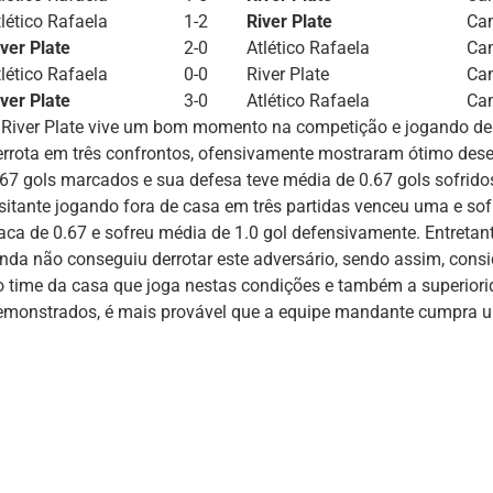
lético Rafaela
1-2
River Plate
Ca
iver Plate
2-0
Atlético Rafaela
Ca
lético Rafaela
0-0
River Plate
Ca
iver Plate
3-0
Atlético Rafaela
Ca
 River Plate vive um bom momento na competição e jogando de
errota em três confrontos, ofensivamente mostraram ótimo de
.67 gols marcados e sua defesa teve média de 0.67 gols sofrido
isitante jogando fora de casa em três partidas venceu uma e so
raca de 0.67 e sofreu média de 1.0 gol defensivamente. Entretant
inda não conseguiu derrotar este adversário, sendo assim, cons
o time da casa que joga nestas condições e também a superio
emonstrados, é mais provável que a equipe mandante cumpra u