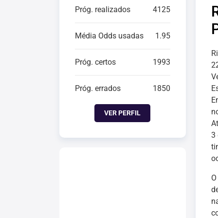
Próg. realizados
4125
Média Odds usadas
1.95
R
Próg. certos
1993
2
Ve
Próg. errados
1850
E
E
n
VER PERFIL
A
3
ti
o
O
d
n
c