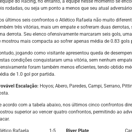
 equipe do Racing, no entanto, a equipe nesse momento se enc
eis rodadas, ou seja um ponto a menos que seu atual adversário
os últimos seis confrontos o Atlético Rafaela não muito diferent
ambém três vitórias, mais um empate e sofreram duas derrotas,
ma derrota. Seu elenco ofensivamente marcaram seis gols, uma 
e mostrou mais compacta ao sofrer apenas média de 0.83 gols p
ontudo, jogando como visitante apresentou queda de desempenh
estas condições conquistaram uma vitória, sem nenhum empate 
fensivamente foram também menos eficientes, tendo obtido médi
dia de 1.0 gol por partida.
rovável Escalação:
Hoyos; Abero, Paredes, Campi, Serrano, Pitti
osta.
e acordo com a tabela abaixo, nos últimos cinco confrontos diret
ostrou superior ao vencer quatro confrontos, permitindo ao ad
acar.
lético Rafaela
1-5
River Plate
Ca