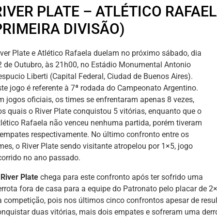
RIVER PLATE – ATLÉTICO RAFAE
PRIMEIRA DIVISÃO)
iver Plate e Atlético Rafaela duelam no próximo sábado, dia
2 de Outubro, às 21h00, no Estádio Monumental Antonio
spucio Liberti (Capital Federal, Ciudad de Buenos Aires).
ste jogo é referente à 7ª rodada do Campeonato Argentino.
m jogos oficiais, os times se enfrentaram apenas 8 vezes,
os quais o River Plate conquistou 5 vitórias, enquanto que o
tlético Rafaela não venceu nenhuma partida, porém tiveram
 empates respectivamente. No último confronto entre os
mes, o River Plate sendo visitante atropelou por 1×5, jogo
corrido no ano passado.
River Plate
chega para este confronto após ter sofrido uma
errota fora de casa para a equipe do Patronato pelo placar d
a competição, pois nos últimos cinco confrontos apesar de res
onquistar duas vitórias, mais dois empates e sofreram uma derr