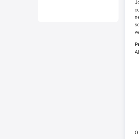
J
c
n
s
v
P
Al
O