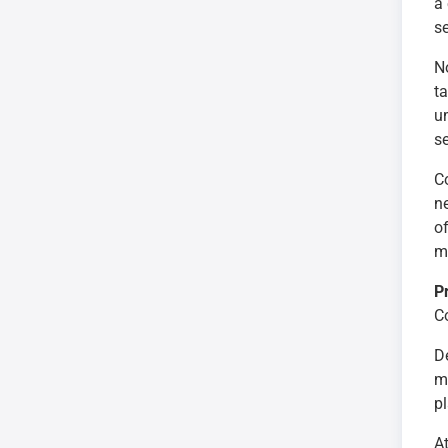
a
s
N
t
u
s
C
n
o
mé
P
C
D
m
pl
At