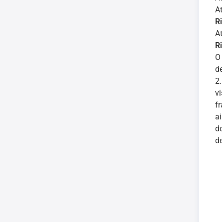
At
R
At
R
O
d
2
v
f
a
d
d