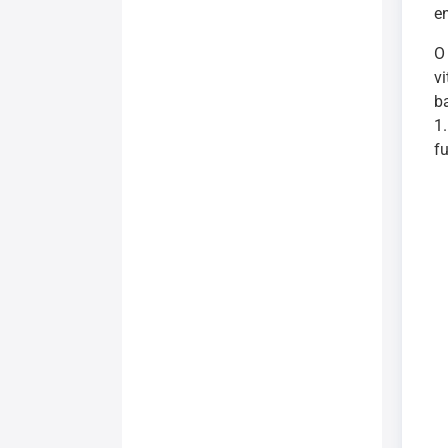
e
O
v
b
1
f