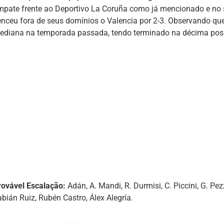
mpate frente ao Deportivo La Coruña como já mencionado e no s
enceu fora de seus domínios o Valencia por 2-3. Observando q
ediana na temporada passada, tendo terminado na décima posiç
rovável Escalação:
Adán, A. Mandi, R. Durmisi, C. Piccini, G. Pez
bián Ruiz, Rubén Castro, Álex Alegría.