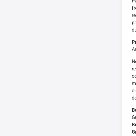
P
f
r
p
d
P
An
N
r
o
m
o
d
B
G
B
G