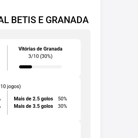
AL BETIS E GRANADA
Vitórias de Granada
3/10 (30%)
 10 jogos)
%
Mais de 2.5 golos
50%
%
Mais de 3.5 golos
30%