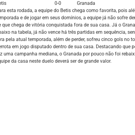
tis
0-0
Granada
ara esta rodada, a equipe do Betis chega como favorita, pois al
emporada e de jogar em seus domínios, a equipe já não sofre der
e que chega de vitória conquistada fora de sua casa. Já o Gran
baixo na tabela, já não vence há três partidas em sequência, se
ora pela atual temporada, além de perder, sofreu cinco gols no
errota em jogo disputado dentro de sua casa. Destacando que 
ez uma campanha mediana, o Granada por pouco não foi rebaixa
quipe da casa neste duelo deverá ser de grande valor.