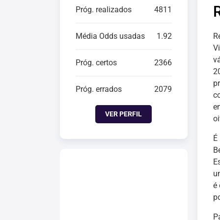
Próg. realizados
4811
Média Odds usadas
1.92
R
Vi
v
Próg. certos
2366
2
p
Próg. errados
2079
c
e
VER PERFIL
o
É
B
E
u
é
po
P