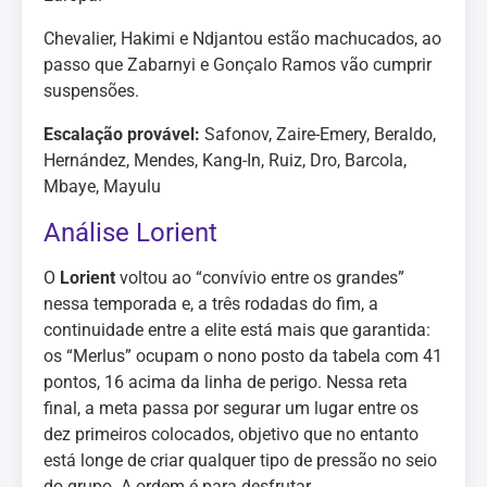
Chevalier, Hakimi e Ndjantou estão machucados, ao
passo que Zabarnyi e Gonçalo Ramos vão cumprir
suspensões.
Escalação provável:
Safonov, Zaire-Emery, Beraldo,
Hernández, Mendes, Kang-In, Ruiz, Dro, Barcola,
Mbaye, Mayulu
Análise Lorient
O
Lorient
voltou ao “convívio entre os grandes”
nessa temporada e, a três rodadas do fim, a
continuidade entre a elite está mais que garantida:
os “Merlus” ocupam o nono posto da tabela com 41
pontos, 16 acima da linha de perigo. Nessa reta
final, a meta passa por segurar um lugar entre os
dez primeiros colocados, objetivo que no entanto
está longe de criar qualquer tipo de pressão no seio
do grupo. A ordem é para desfrutar.