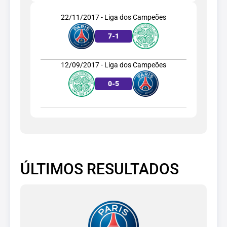
22/11/2017 - Liga dos Campeões
7
-
1
12/09/2017 - Liga dos Campeões
0
-
5
ÚLTIMOS RESULTADOS