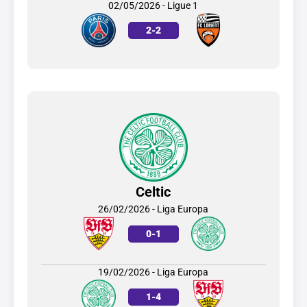
02/05/2026 - Ligue 1
2
-
2
Celtic
26/02/2026 - Liga Europa
0
-
1
19/02/2026 - Liga Europa
1
-
4