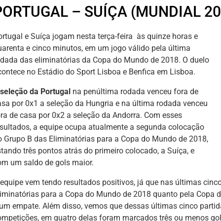
PORTUGAL – SUÍÇA (MUNDIAL 20
ortugal e Suíça jogam nesta terça-feira às quinze horas e
uarenta e cinco minutos, em um jogo válido pela última
odada das eliminatórias da Copa do Mundo de 2018. O duelo
contece no Estádio do Sport Lisboa e Benfica em Lisboa.
seleção da Portugal
na penúltima rodada venceu fora de
asa por 0x1 a seleção da Hungria e na última rodada venceu
ora de casa por 0x2 a seleção da Andorra. Com esses
esultados, a equipe ocupa atualmente a segunda colocação
o Grupo B das Eliminatórias para a Copa do Mundo de 2018,
stando três pontos atrás do primeiro colocado, a Suíça, e
om um saldo de gols maior.
 equipe vem tendo resultados positivos, já que nas últimas cinc
liminatórias para a Copa do Mundo de 2018 quanto pela Copa da
 um empate. Além disso, vemos que dessas últimas cinco parti
ompetições, em quatro delas foram marcados três ou menos gol