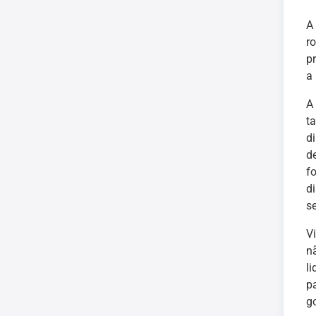
A
r
p
a
A
t
d
d
f
d
s
V
n
l
p
g