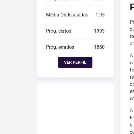
Média Odds usadas
1.95
P
q
Próg. certos
1993
r
a
Próg. errados
1850
A
VER PERFIL
c
f
r
d
e
c
A
E
e
c