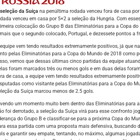
seleção da Suíça
na penúltima rodada venceu fora de casa por 
odada venceu em casa por 5×2 a seleção da Hungria. Com esses
rimeira colocação do Grupo B das Eliminatórias para a Copa d
 mais que o segundo colocado, Portugal, e dezessete pontos a fr
 equipe vem tendo resultados extremamente positivos, já que na
anto pelas Eliminatórias para a Copa do Mundo de 2018 como po
isso, vemos que dessas últimas cinco partidas da equipe atua
elas foram marcados três ou menos gols e em duas delas fora
ora de casa, a equipe vem tendo resultados extremamente positiv
isputadas como visitante pelas Eliminatórias para a Copa do M
eleção da Suíça marcou menos de 2.5 gols.
ivendo um momento muito bem dentro das Eliminatórias para 
ão foi derrotado, a seleção da Suíça virá para esse confronto j
iderança do Grupo B e classificar-se para a próxima Copa do Mu
ara essa partida com uma proposta mais defensiva, buscando d
ols e garantir seu empate, tentando, no máximo, algumas jogad