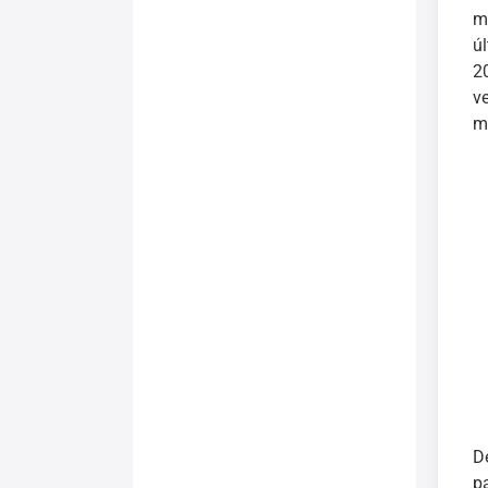
m
ú
2
v
m
D
p