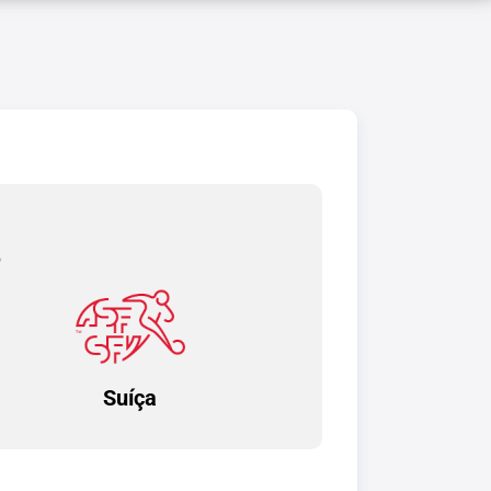
5
Suíça