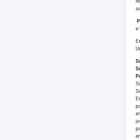
r
a
P
e 
E
U
S
S
P
S
S
Es
p
e
j
p
e