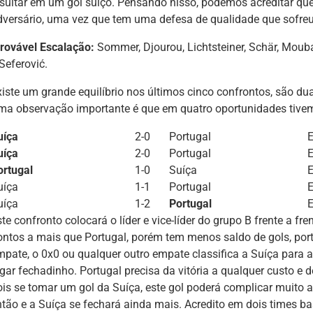
esultar em um gol suíço. Pensando nisso, podemos acreditar que 
dversário, uma vez que tem uma defesa de qualidade que sofreu
rovável Escalação:
Sommer, Djourou, Lichtsteiner, Schär, Mouban
Seferović.
xiste um grande equilíbrio nos últimos cinco confrontos, são du
ma observação importante é que em quatro oportunidades tivem
uíça
2-0
Portugal
E
uíça
2-0
Portugal
ortugal
1-0
Suíça
E
uíça
1-1
Portugal
E
uíça
1-2
Portugal
E
te confronto colocará o líder e vice-líder do grupo B frente a fre
ontos a mais que Portugal, porém tem menos saldo de gols, por
mpate, o 0x0 ou qualquer outro empate classifica a Suíça para 
ogar fechadinho. Portugal precisa da vitória a qualquer custo e 
ois se tomar um gol da Suíça, este gol poderá complicar muito a 
ntão e a Suíça se fechará ainda mais. Acredito em dois times b