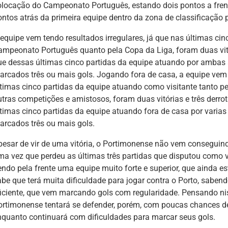
olocação do Campeonato Português, estando dois pontos a fren
ontos atrás da primeira equipe dentro da zona de classificação 
 equipe vem tendo resultados irregulares, já que nas últimas ci
ampeonato Português quanto pela Copa da Liga, foram duas vitó
ue dessas últimas cinco partidas da equipe atuando por ambas
arcados três ou mais gols. Jogando fora de casa, a equipe vem t
ltimas cinco partidas da equipe atuando como visitante tanto 
utras competições e amistosos, foram duas vitórias e três derr
ltimas cinco partidas da equipe atuando fora de casa por varia
arcados três ou mais gols.
pesar de vir de uma vitória, o Portimonense não vem conseguind
ma vez que perdeu as últimas três partidas que disputou como 
endo pela frente uma equipe muito forte e superior, que ainda 
abe que terá muita dificuldade para jogar contra o Porto, saben
ficiente, que vem marcando gols com regularidade. Pensando ni
ortimonense tentará se defender, porém, com poucas chances de
nquanto continuará com dificuldades para marcar seus gols.