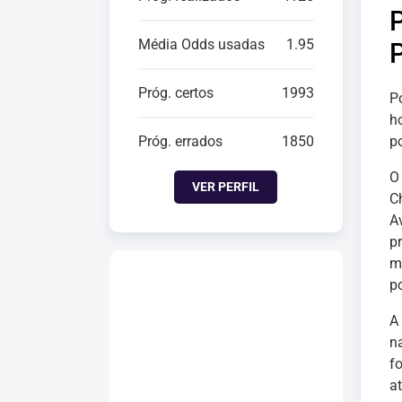
Média Odds usadas
1.95
Próg. certos
1993
P
h
Próg. errados
1850
p
VER PERFIL
C
A
p
m
po
A
n
f
a