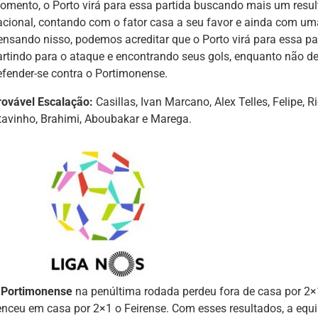
omento, o Porto virá para essa partida buscando mais um resul
acional, contando com o fator casa a seu favor e ainda com uma
ensando nisso, podemos acreditar que o Porto virá para essa pa
artindo para o ataque e encontrando seus gols, enquanto não de
efender-se contra o Portimonense.
rovável Escalação:
Casillas, Ivan Marcano, Alex Telles, Felipe, Ri
tavinho, Brahimi, Aboubakar e Marega.
O
Portimonense
na penúltima rodada perdeu fora de casa por 2×1
enceu em casa por 2×1 o Feirense. Com esses resultados, a equ