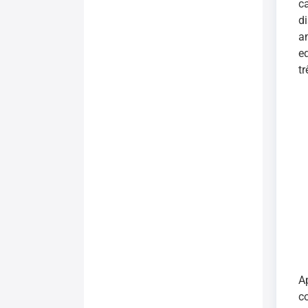
c
d
a
e
t
A
c