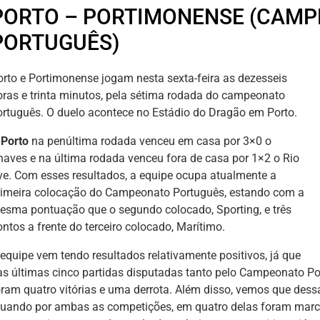
PORTO – PORTIMONENSE (CAM
PORTUGUÊS)
orto e Portimonense jogam nesta sexta-feira as dezesseis
oras e trinta minutos, pela sétima rodada do campeonato
ortuguês. O duelo acontece no Estádio do Dragão em Porto.
O
Porto
na penúltima rodada venceu em casa por 3×0 o
haves e na última rodada venceu fora de casa por 1×2 o Rio
ve. Com esses resultados, a equipe ocupa atualmente a
rimeira colocação do Campeonato Português, estando com a
esma pontuação que o segundo colocado, Sporting, e três
ntos a frente do terceiro colocado, Marítimo.
 equipe vem tendo resultados relativamente positivos, já que
as últimas cinco partidas disputadas tanto pelo Campeonato P
oram quatro vitórias e uma derrota. Além disso, vemos que dess
tuando por ambas as competições, em quatro delas foram marc