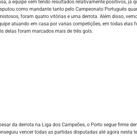
asa, a equipe vem tendo resultados relativamente positivos, já q
isputou como mandante tanto pelo Campeonato Português qua
mistosos, foram quatro vitórias e uma derrota. Além disso, vem
quipe atuando em casa por varias competições, em todas elas 
rês delas foram marcados mais de três gols.
pesar da derrota na Liga dos Campeões, o Porto segue firme d
onseguiu vencer todas as partidas disputadas até agora nesta