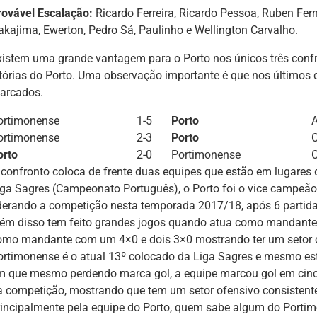
rovável Escalação:
Ricardo Ferreira, Ricardo Pessoa, Ruben Fern
akajima, Ewerton, Pedro Sá, Paulinho e Wellington Carvalho.
xistem uma grande vantagem para o Porto nos únicos três confron
itórias do Porto. Uma observação importante é que nos últimos 
arcados.
ortimonense
1-5
Porto
A
ortimonense
2-3
Porto
orto
2-0
Portimonense
 confronto coloca de frente duas equipes que estão em lugares d
iga Sagres (Campeonato Português), o Porto foi o vice campe
iderando a competição nesta temporada 2017/18, após 6 partid
lém disso tem feito grandes jogos quando atua como mandante,
omo mandante com um 4×0 e dois 3×0 mostrando ter um setor of
ortimonense é o atual 13º colocado da Liga Sagres e mesmo est
m que mesmo perdendo marca gol, a equipe marcou gol em cinco
a competição, mostrando que tem um setor ofensivo consistente.
rincipalmente pela equipe do Porto, quem sabe algum do Porti