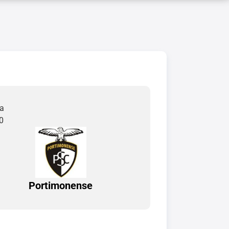
da
0
Portimonense