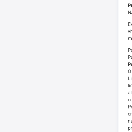
P
N
E
v
m
P
P
P
O
L
l
a
c
P
e
n
p