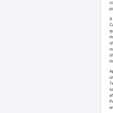
c
p
A
C
q
m
ú
o
ú
m
A
u
T
s
e
P
e