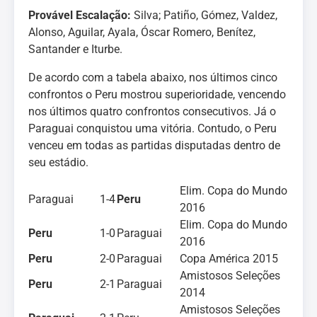
Provável Escalação:
Silva; Patiño, Gómez, Valdez,
Alonso, Aguilar, Ayala, Óscar Romero, Benítez,
Santander e Iturbe.
De acordo com a tabela abaixo, nos últimos cinco
confrontos o Peru mostrou superioridade, vencendo
nos últimos quatro confrontos consecutivos. Já o
Paraguai conquistou uma vitória. Contudo, o Peru
venceu em todas as partidas disputadas dentro de
seu estádio.
Elim. Copa do Mundo
Paraguai
1-4
Peru
2016
Elim. Copa do Mundo
Peru
1-0
Paraguai
2016
Peru
2-0
Paraguai
Copa América 2015
Amistosos Seleções
Peru
2-1
Paraguai
2014
Amistosos Seleções