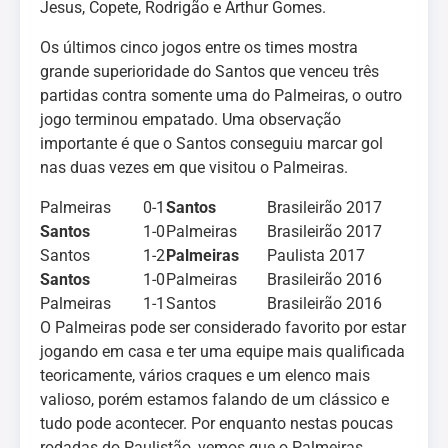
Jesus, Copete, Rodrigão e Arthur Gomes.
Os últimos cinco jogos entre os times mostra
grande superioridade do Santos que venceu três
partidas contra somente uma do Palmeiras, o outro
jogo terminou empatado. Uma observação
importante é que o Santos conseguiu marcar gol
nas duas vezes em que visitou o Palmeiras.
Palmeiras
0-1
Santos
Brasileirão 2017
Santos
1-0
Palmeiras
Brasileirão 2017
Santos
1-2
Palmeiras
Paulista 2017
Santos
1-0
Palmeiras
Brasileirão 2016
Palmeiras
1-1
Santos
Brasileirão 2016
O Palmeiras pode ser considerado favorito por estar
jogando em casa e ter uma equipe mais qualificada
teoricamente, vários craques e um elenco mais
valioso, porém estamos falando de um clássico e
tudo pode acontecer. Por enquanto nestas poucas
rodadas do Paulistão, vemos que o Palmeiras