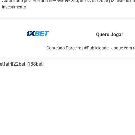
Autorizado pela Portaria SPA/MF Nº 250, de 07/02/2025 | Ministério d
investimento
Quero Jogar
Conteúdo Parceiro | #Publicidade | Jogue com 
etfair][22bet][188bet]