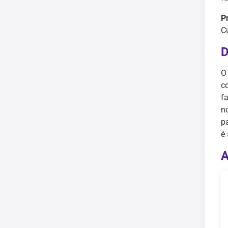
P
Cu
D
O
c
f
n
p
é
A