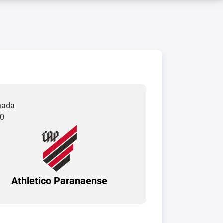
rnada
30
Athletico Paranaense