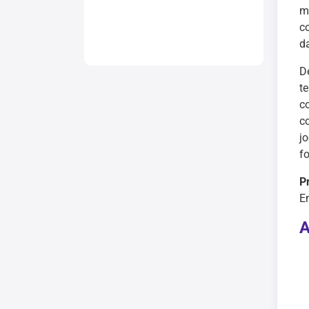
m
c
d
De
t
c
c
j
f
P
En
A