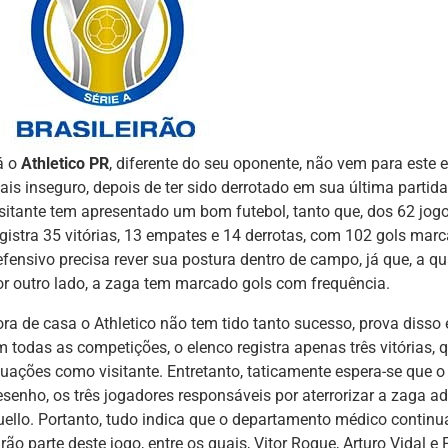
á o
Athletico PR
, diferente do seu oponente, não vem para este 
is inseguro, depois de ter sido derrotado em sua última partida,
isitante tem apresentado um bom futebol, tanto que, dos 62 jog
egistra 35 vitórias, 13 empates e 14 derrotas, com 102 gols marc
efensivo precisa rever sua postura dentro de campo, já que, a q
or outro lado, a zaga tem marcado gols com frequência.
ora de casa o Athletico não tem tido tanto sucesso, prova disso
m todas as competições, o elenco registra apenas três vitórias, 
tuações como visitante. Entretanto, taticamente espera-se que o 
esenho, os três jogadores responsáveis por aterrorizar a zaga a
uello. Portanto, tudo indica que o departamento médico continu
rão parte deste jogo, entre os quais, Vitor Roque, Arturo Vidal e