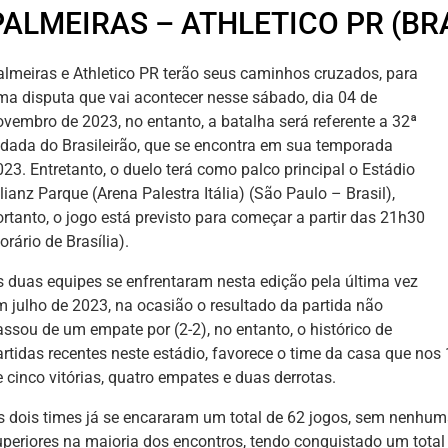
PALMEIRAS – ATHLETICO PR (BR
almeiras e Athletico PR terão seus caminhos cruzados, para
ma disputa que vai acontecer nesse sábado, dia 04 de
ovembro de 2023, no entanto, a batalha será referente a 32ª
odada do Brasileirão, que se encontra em sua temporada
023. Entretanto, o duelo terá como palco principal o Estádio
lianz Parque (Arena Palestra Itália) (São Paulo – Brasil),
ortanto, o jogo está previsto para começar a partir das 21h30
orário de Brasília).
s duas equipes se enfrentaram nesta edição pela última vez
m julho de 2023, na ocasião o resultado da partida não
assou de um empate por (2-2), no entanto, o histórico de
artidas recentes neste estádio, favorece o time da casa que nos
 cinco vitórias, quatro empates e duas derrotas.
s dois times já se encararam um total de 62 jogos, sem nenhu
uperiores na maioria dos encontros, tendo conquistado um total d