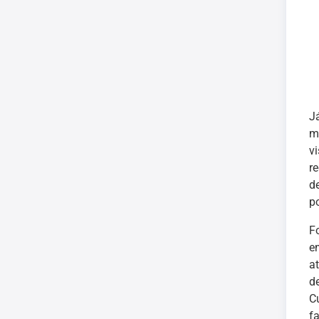
J
ma
v
r
d
p
F
e
a
d
C
fa