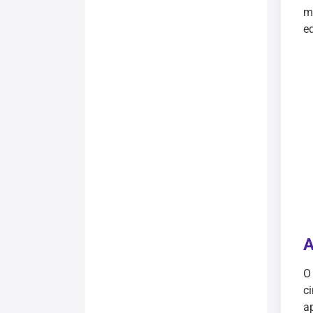
m
e
A
c
a