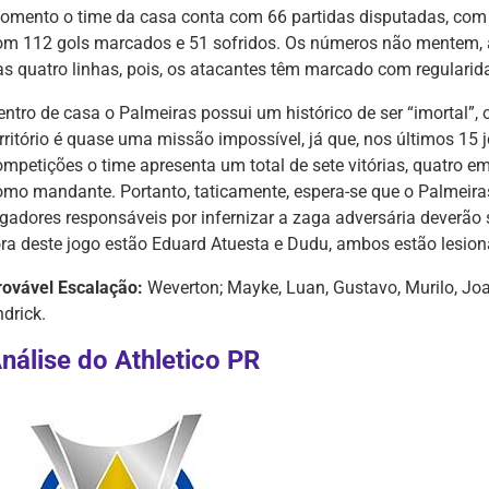
omento o time da casa conta com 66 partidas disputadas, com 3
om 112 gols marcados e 51 sofridos. Os números não mentem, a
as quatro linhas, pois, os atacantes têm marcado com regularid
ntro de casa o Palmeiras possui um histórico de ser “imortal”, o
erritório é quase uma missão impossível, já que, nos últimos 15
ompetições o time apresenta um total de sete vitórias, quatro 
omo mandante. Portanto, taticamente, espera-se que o Palmeiras
ogadores responsáveis por infernizar a zaga adversária deverão 
ora deste jogo estão Eduard Atuesta e Dudu, ambos estão lesio
rovável Escalação:
Weverton; Mayke, Luan, Gustavo, Murilo, Joa
drick.
nálise do Athletico PR