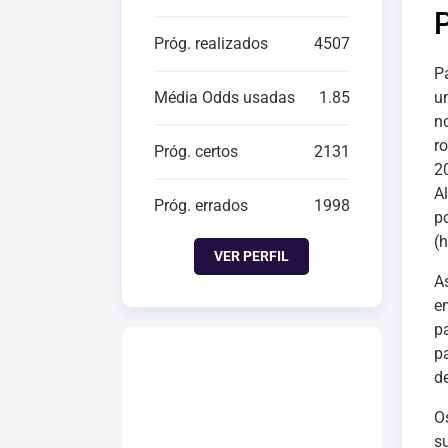
Próg. realizados
4507
P
Média Odds usadas
1.85
u
n
r
Próg. certos
2131
2
Al
Próg. errados
1998
p
(h
VER PERFIL
A
e
p
p
de
O
s