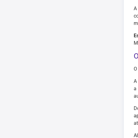
A
c
m
E
M
O
O
A
a
a
D
a
a
A