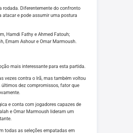
a rodada. Diferentemente do confronto
ra atacar e pode assumir uma postura
im, Hamdi Fathy e Ahmed Fatouh;
ah, Emam Ashour e Omar Marmoush.
ção mais interessante para esta partida.
as vezes contra o Irã, mas também voltou
s últimos dez compromissos, fator que
novamente.
lgica e conta com jogadores capazes de
 Salah e Omar Marmoush lideram um
tante.
Com todas as seleções empatadas em