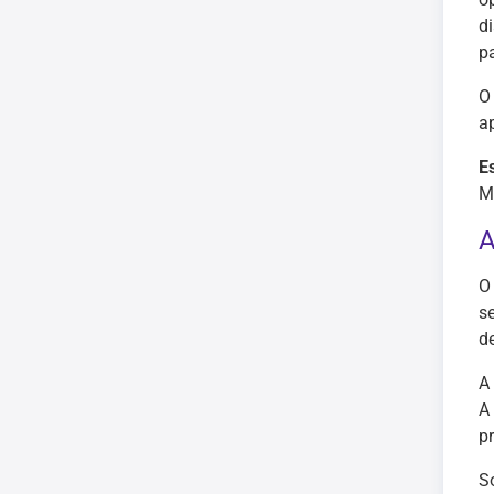
d
pa
O
a
E
M
A
O
s
d
A
A
pr
S