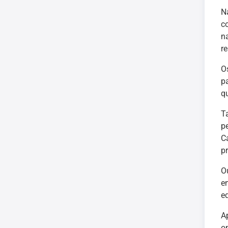
N
c
n
r
O
p
q
T
p
C
p
O
e
e
A
o