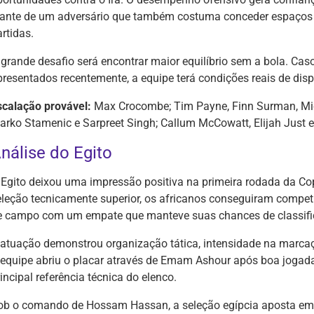
iante de um adversário que também costuma conceder espaço
rtidas.
 grande desafio será encontrar maior equilíbrio sem a bola. Cas
presentados recentemente, a equipe terá condições reais de dispu
scalação provável:
Max Crocombe; Tim Payne, Finn Surman, Micha
arko Stamenic e Sarpreet Singh; Callum McCowatt, Elijah Just 
nálise do Egito
 Egito deixou uma impressão positiva na primeira rodada da
eleção tecnicamente superior, os africanos conseguiram competir
e campo com um empate que manteve suas chances de classific
 atuação demonstrou organização tática, intensidade na marcaçã
 equipe abriu o placar através de Emam Ashour após boa jogad
incipal referência técnica do elenco.
ob o comando de Hossam Hassan, a seleção egípcia aposta em 