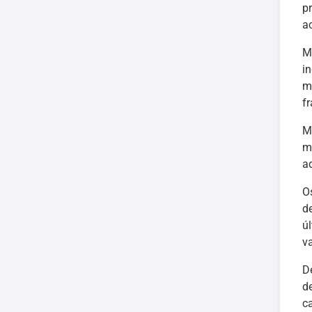
p
a
M
i
m
f
M
m
a
O
d
ú
va
D
d
c