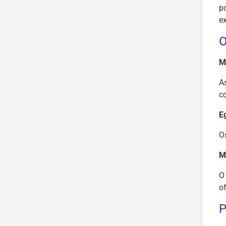
p
e
O
M
A
c
E
O
M
O
o
P