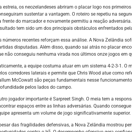
a estreia, os neozelandeses abriram o placar logo nos primeiro
onseguiram sustentar a vantagem. O roteiro se repetiu na segund
a frente do marcador e novamente permitiu a reação adversária.
esultado tem sido um dos principais obstáculos enfrentados pel
s números recentes reforçam essa análise. A Nova Zelândia so
artidas disputadas. Além disso, quando sai atrás no placar encon
ue não conseguiu nenhuma virada nos últimos onze jogos em que
aticamente, a equipe costuma atuar em um sistema 4-2-3-1. O 
elos corredores laterais e permite que Chris Wood atue como refe
allum McCowatt são peças fundamentais nesse funcionamento, 
rofundidade pelos lados do campo.
utro jogador importante é Sarpreet Singh. O meia tem a responsa
ncontrar espaços entre as linhas adversárias. Quando consegue 
quipe apresenta um volume de jogo significativamente superior.
pesar das fragilidades defensivas, a Nova Zelândia mostrou pers
portunidades contra o Irã. O desempenho ofensivo gera confianç