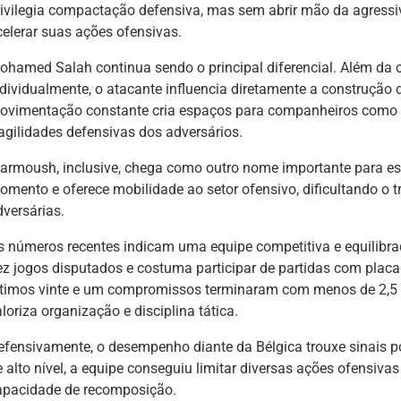
rivilegia compactação defensiva, mas sem abrir mão da agress
celerar suas ações ofensivas.
ohamed Salah continua sendo o principal diferencial. Além da 
ndividualmente, o atacante influencia diretamente a construção
ovimentação constante cria espaços para companheiros como
ragilidades defensivas dos adversários.
armoush, inclusive, chega como outro nome importante para es
omento e oferece mobilidade ao setor ofensivo, dificultando o t
dversárias.
s números recentes indicam uma equipe competitiva e equilibra
ez jogos disputados e costuma participar de partidas com placa
ltimos vinte e um compromissos terminaram com menos de 2,5 
loriza organização e disciplina tática.
efensivamente, o desempenho diante da Bélgica trouxe sinais 
e alto nível, a equipe conseguiu limitar diversas ações ofensiv
apacidade de recomposição.