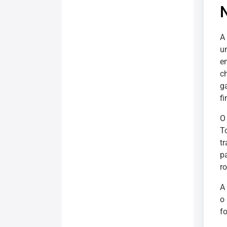
A
u
e
c
g
fi
O 
T
t
p
ro
A
o
f