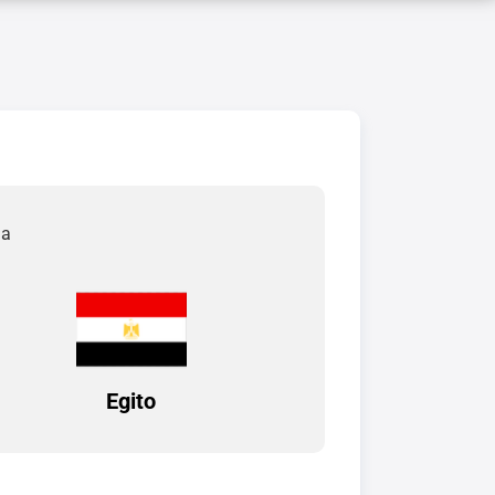
da
Egito