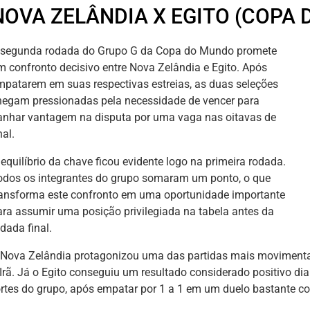
NOVA ZELÂNDIA X EGITO (COPA 
 segunda rodada do Grupo G da Copa do Mundo promete
m confronto decisivo entre Nova Zelândia e Egito. Após
mpatarem em suas respectivas estreias, as duas seleções
hegam pressionadas pela necessidade de vencer para
anhar vantagem na disputa por uma vaga nas oitavas de
nal.
equilíbrio da chave ficou evidente logo na primeira rodada.
odos os integrantes do grupo somaram um ponto, o que
ransforma este confronto em uma oportunidade importante
ara assumir uma posição privilegiada na tabela antes da
dada final.
 Nova Zelândia protagonizou uma das partidas mais movimenta
 Irã. Já o Egito conseguiu um resultado considerado positivo di
ortes do grupo, após empatar por 1 a 1 em um duelo bastante co