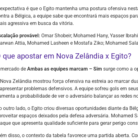
 expectativa é que o Egito mantenha uma postura ofensiva nest
ontra a Bélgica, a equipe sabe que encontrará mais espaços pa
ais agressiva em busca da vitória.
scalação provável:
Omar Shobeir; Mohamed Hany, Yasser Ibrah
arwan Attia, Mohamed Lasheen e Mostafa Ziko; Mohamed Sal
 que apostar em Nova Zelândia x Egito?
 mercado de
Ambas as equipes marcam – Sim
surge como a op
 Nova Zelândia mostrou força ofensiva na estreia ao marcar du
 apresentar problemas defensivos. A equipe sofreu gols em seu
umenta a probabilidade de ver o adversário balançar as redes 
o outro lado, o Egito criou diversas oportunidades diante da Bé
proveitar espaços deixados pela defesa adversária. Mohamed
taque que apresenta qualidade suficiente para gerar perigo cons
lém disso, o contexto da tabela favorece uma partida aberta. 