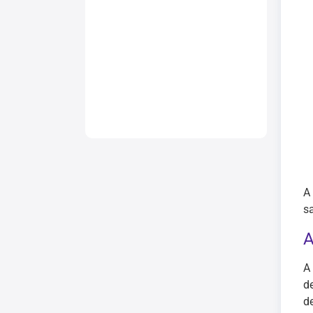
A
s
A
A
d
d