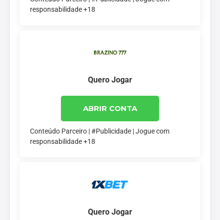
responsabilidade +18
Quero Jogar
ABRIR CONTA
Conteúdo Parceiro | #Publicidade | Jogue com
responsabilidade +18
Quero Jogar