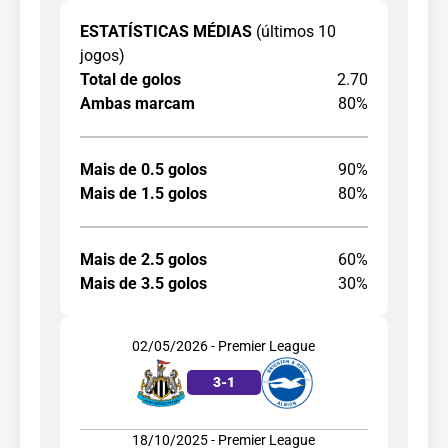
ESTATÍSTICAS MÉDIAS
(últimos 10
jogos)
Total de golos
2.70
Ambas marcam
80%
Mais de 0.5 golos
90%
Mais de 1.5 golos
80%
Mais de 2.5 golos
60%
Mais de 3.5 golos
30%
02/05/2026 - Premier League
3
-
1
18/10/2025 - Premier League