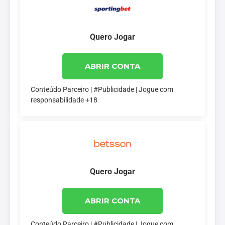
Quero Jogar
ABRIR CONTA
Conteúdo Parceiro | #Publicidade | Jogue com
responsabilidade +18
Quero Jogar
ABRIR CONTA
Conteúdo Parceiro | #Publicidade | Jogue com