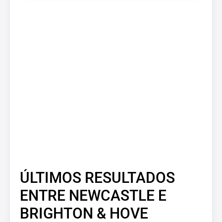
ÚLTIMOS RESULTADOS
ENTRE NEWCASTLE E
BRIGHTON & HOVE