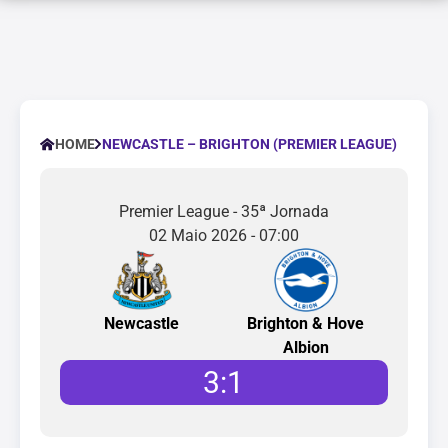
NEWCASTLE – BRIGHTON (PREMIER LEAGUE)
HOME
Premier League - 35ª Jornada
02 Maio 2026 - 07:00
Newcastle
Brighton & Hove
Albion
3
:
1