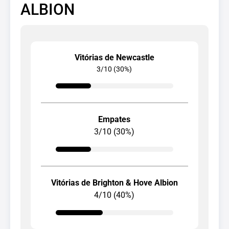
ALBION
Vitórias de Newcastle
3/10 (30%)
Empates
3/10 (30%)
Vitórias de Brighton & Hove Albion
4/10 (40%)