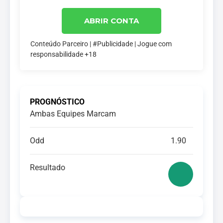
ABRIR CONTA
Conteúdo Parceiro | #Publicidade | Jogue com
responsabilidade +18
PROGNÓSTICO
Ambas Equipes Marcam
Odd
1.90
Resultado