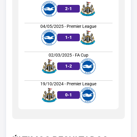
2
-
1
04/05/2025 - Premier League
1
-
1
02/03/2025 - FA Cup
1
-
2
19/10/2024 - Premier League
0
-
1