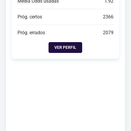
Média Odds usadas
1.92
Próg. certos
2366
Próg. errados
2079
VER PERFIL