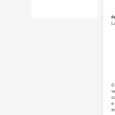
P
L
v
c
e
eq