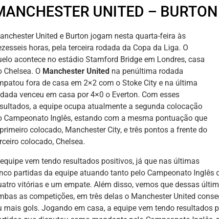
MANCHESTER UNITED – BURTON 
anchester United e Burton jogam nesta quarta-feira às
ezesseis horas, pela terceira rodada da Copa da Liga. O
uelo acontece no estádio Stamford Bridge em Londres, casa
o Chelsea. O
Manchester United
na penúltima rodada
mpatou fora de casa em 2×2 com o Stoke City e na última
odada venceu em casa por 4×0 o Everton. Com esses
esultados, a equipe ocupa atualmente a segunda colocação
o Campeonato Inglês, estando com a mesma pontuação que
primeiro colocado, Manchester City, e três pontos a frente do
rceiro colocado, Chelsea.
 equipe vem tendo resultados positivos, já que nas últimas
inco partidas da equipe atuando tanto pelo Campeonato Inglês
uatro vitórias e um empate. Além disso, vemos que dessas últim
mbas as competições, em três delas o Manchester United consegu
u mais gols. Jogando em casa, a equipe vem tendo resultados po