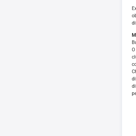
E
o
di
M
B
O
c
c
C
d
d
p