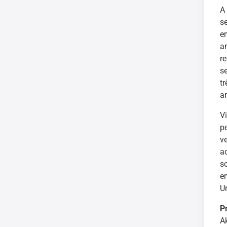
A
s
e
a
r
s
t
a
V
p
v
a
s
e
U
P
Ak