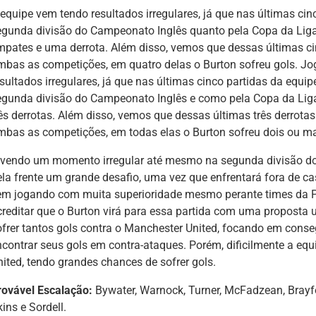
 equipe vem tendo resultados irregulares, já que nas últimas cin
egunda divisão do Campeonato Inglês quanto pela Copa da Liga I
mpates e uma derrota. Além disso, vemos que dessas últimas ci
mbas as competições, em quatro delas o Burton sofreu gols. Jo
esultados irregulares, já que nas últimas cinco partidas da equi
egunda divisão do Campeonato Inglês e como pela Copa da Liga
rês derrotas. Além disso, vemos que dessas últimas três derrota
mbas as competições, em todas elas o Burton sofreu dois ou ma
ivendo um momento irregular até mesmo na segunda divisão do 
ela frente um grande desafio, uma vez que enfrentará fora de c
em jogando com muita superioridade mesmo perante times da 
creditar que o Burton virá para essa partida com uma proposta
ofrer tantos gols contra o Manchester United, focando em con
ncontrar seus gols em contra-ataques. Porém, dificilmente a equ
nited, tendo grandes chances de sofrer gols.
rovável Escalação:
Bywater, Warnock, Turner, McFadzean, Brayfor
ins e Sordell.