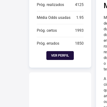
Próg. realizados
4125
Média Odds usadas
1.95
M
d
d
Próg. certos
1993
d
e
Próg. errados
1850
r
r
VER PERFIL
d
o 
te
A
c
q
a
o