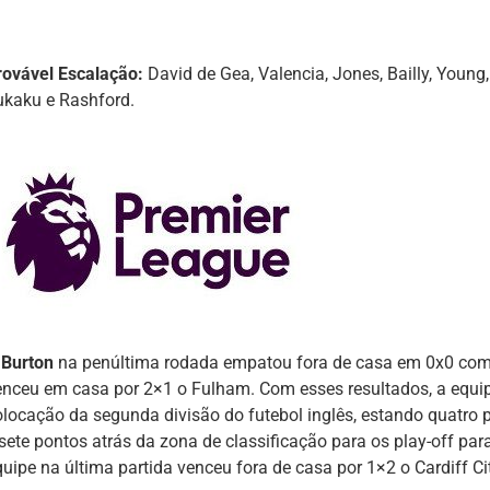
rovável Escalação:
David de Gea, Valencia, Jones, Bailly, Young,
ukaku e Rashford.
O
Burton
na penúltima rodada empatou fora de casa em 0x0 com 
enceu em casa por 2×1 o Fulham. Com esses resultados, a equ
olocação da segunda divisão do futebol inglês, estando quatro 
 sete pontos atrás da zona de classificação para os play-off par
uipe na última partida venceu fora de casa por 1×2 o Cardiff Cit