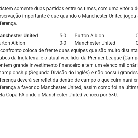
xistem somente duas partidas entre os times, com uma vitória
bservação importante é que quando o Manchester United jogou
ferença.
anchester United
5-0
Burton Albion
urton Albion
0-0
Manchester United
 confronto coloca de frente duas equipes que são muito distint
lubes da Inglaterra, é o atual vice-líder da Premier League (Cam
ontem grande investimento financeiro e tem um elenco milionári
hampionship (Segunda Divisão do Inglês) e não possui grandes 
iferença deverá ser refletida dentro de campo o que culminará 
iferença a favor do Manchester United, assim como foi na últim
ela Copa FA onde o Manchester United venceu por 5×0.