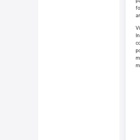
p
f
a
V
I
c
p
m
m