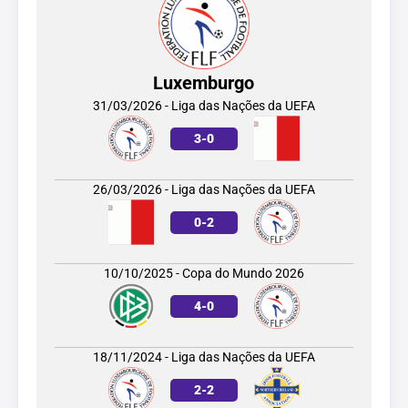
Luxemburgo
31/03/2026 - Liga das Nações da UEFA
3
-
0
26/03/2026 - Liga das Nações da UEFA
0
-
2
10/10/2025 - Copa do Mundo 2026
4
-
0
18/11/2024 - Liga das Nações da UEFA
2
-
2