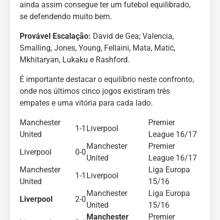
ainda assim consegue ter um futebol equilibrado,
se defendendo muito bem.
Provável Escalação:
David de Gea; Valencia,
Smalling, Jones, Young, Fellaini, Mata, Matić,
Mkhitaryan, Lukaku e Rashford.
É importante destacar o equilíbrio neste confronto,
onde nos últimos cinco jogos existiram três
empates e uma vitória para cada lado.
Manchester
Premier
1-1
Liverpool
United
League 16/17
Manchester
Premier
Liverpool
0-0
United
League 16/17
Manchester
Liga Europa
1-1
Liverpool
United
15/16
Manchester
Liga Europa
Liverpool
2-0
United
15/16
Manchester
Premier