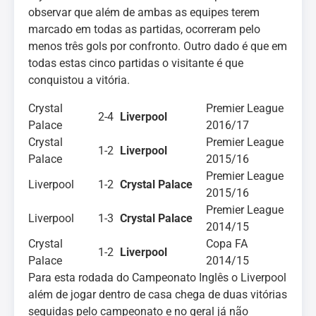
observar que além de ambas as equipes terem
marcado em todas as partidas, ocorreram pelo
menos três gols por confronto. Outro dado é que em
todas estas cinco partidas o visitante é que
conquistou a vitória.
Crystal
Premier League
2-4
Liverpool
Palace
2016/17
Crystal
Premier League
1-2
Liverpool
Palace
2015/16
Premier League
Liverpool
1-2
Crystal Palace
2015/16
Premier League
Liverpool
1-3
Crystal Palace
2014/15
Crystal
Copa FA
1-2
Liverpool
Palace
2014/15
Para esta rodada do Campeonato Inglês o Liverpool
além de jogar dentro de casa chega de duas vitórias
seguidas pelo campeonato e no geral já não