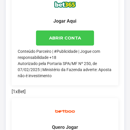
Jogar Aqui
ABRIR CONTA
Conteúdo Parceiro | #Publicidade | Jogue com
responsabilidade +18
Autorizado pela Portaria SPA/MF Nº 250, de
07/02/2025 | Ministério da Fazenda adverte: Aposta
não é investimento
[1xBet]
Quero Jogar