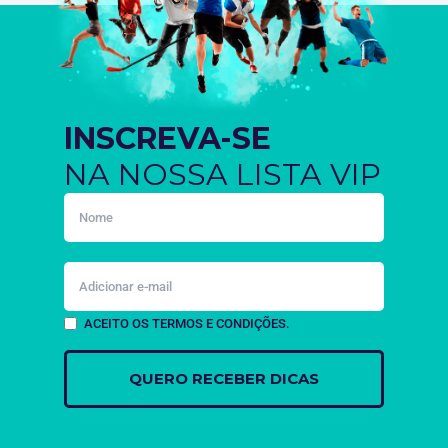
INSCREVA-SE
NA NOSSA LISTA VIP
ACEITO OS TERMOS E CONDIÇÕES.