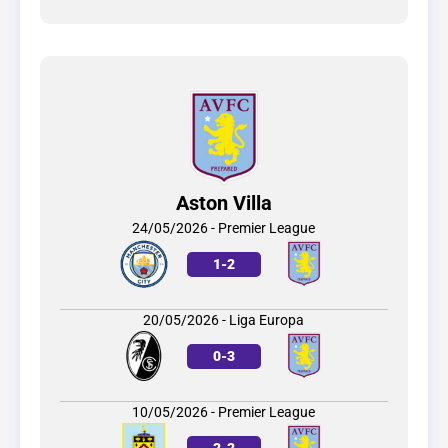
Aston Villa
24/05/2026 - Premier League
1
-
2
20/05/2026 - Liga Europa
0
-
3
10/05/2026 - Premier League
2
-
2