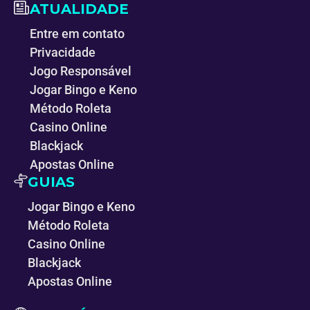
ATUALIDADE
Entre em contato
Privacidade
Jogo Responsável
Jogar Bingo e Keno
Método Roleta
Casino Online
Blackjack
Apostas Online
GUIAS
Jogar Bingo e Keno
Método Roleta
Casino Online
Blackjack
Apostas Online