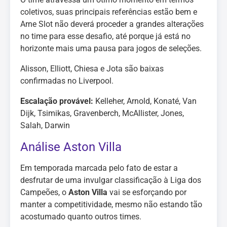
coletivos, suas principais referências estão bem e
Arne Slot não deverá proceder a grandes alterações
no time para esse desafio, até porque já está no
horizonte mais uma pausa para jogos de seleções.
Alisson, Elliott, Chiesa e Jota são baixas
confirmadas no Liverpool.
Escalação provável:
Kelleher, Arnold, Konaté, Van
Dijk, Tsimikas, Gravenberch, McAllister, Jones,
Salah, Darwin
Análise Aston Villa
Em temporada marcada pelo fato de estar a
desfrutar de uma invulgar classificação à Liga dos
Campeões, o
Aston Villa
vai se esforçando por
manter a competitividade, mesmo não estando tão
acostumado quanto outros times.