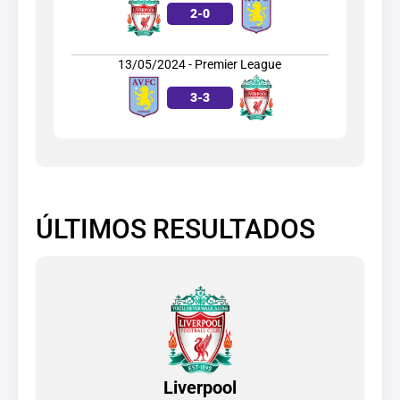
2
-
0
13/05/2024 - Premier League
3
-
3
ÚLTIMOS RESULTADOS
Liverpool