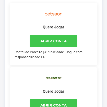
Quero Jogar
ABRIR CONTA
Conteúdo Parceiro | #Publicidade | Jogue com
responsabilidade +18
Quero Jogar
ABRIR CONTA