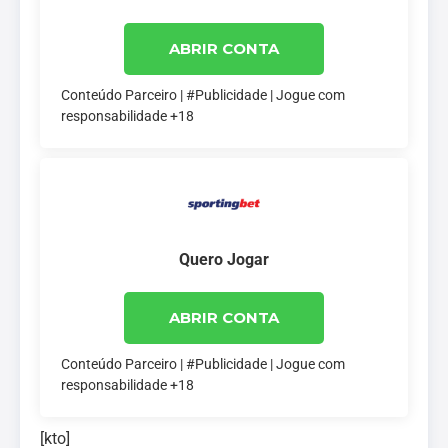
ABRIR CONTA
Conteúdo Parceiro | #Publicidade | Jogue com
responsabilidade +18
Quero Jogar
ABRIR CONTA
Conteúdo Parceiro | #Publicidade | Jogue com
responsabilidade +18
[kto]