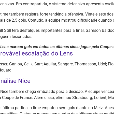
fensivas. Em contrapartida, o sistema defensivo apresenta oscil
 time também registra forte tendência ofensiva. Vinte e sete d
ais de 2.5 gols. Contudo, a equipe mostrou dificuldade quando s
ill Still terá desfalques importantes para a final. Samson Baido
eguem lesionados.
 Lens marcou gols em todos os últimos cinco jogos pela Coupe 
rovável escalação do Lens
isser; Ganiou, Celik, Sarr; Aguilar, Sangare, Thomasson, Udol; F
douard.
nálise Nice
 Nice também chega embalado para a decisão. A equipe venceu 
a Coupe de France. Além disso, eliminou Strasbourg, Lorient, Mon
a última partida, o time empatou sem gols diante do Metz. Ape
ompetitivo. O ataque marcou em quatro das últimas cinco parti