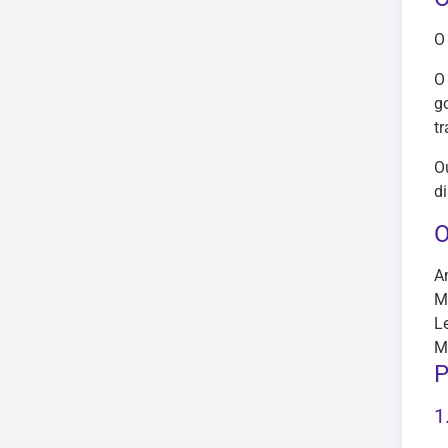
O
O
g
t
O
d
O
A
M
L
M
P
1