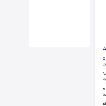
A
O
C
N
P
A
t
A