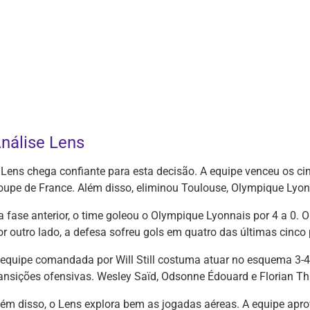
nálise Lens
 Lens chega confiante para esta decisão. A equipe venceu os ci
oupe de France. Além disso, eliminou Toulouse, Olympique Lyonn
a fase anterior, o time goleou o Olympique Lyonnais por 4 a 0. O
or outro lado, a defesa sofreu gols em quatro das últimas cinco
 equipe comandada por Will Still costuma atuar no esquema 3-4-
ransições ofensivas. Wesley Saïd, Odsonne Édouard e Florian Tha
lém disso, o Lens explora bem as jogadas aéreas. A equipe apro