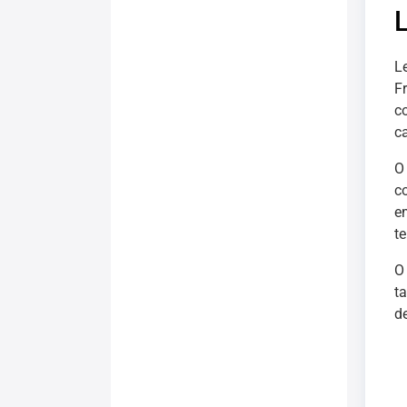
L
F
c
c
O
c
e
t
O
t
d