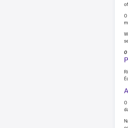
o
O
m
W
s
O
P
R
É
A
O
d
N
c