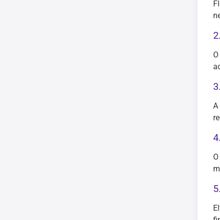
F
n
2
O
a
3
A
r
4
O
m
5
E
fi