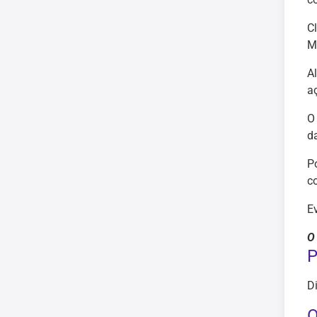
C
M
A
a
O
da
Po
c
E
O
P
D
O