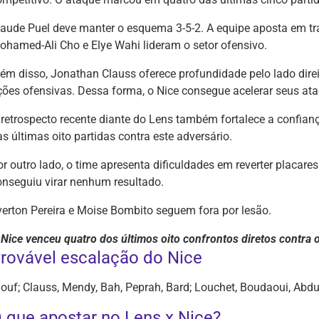
laude Puel deve manter o esquema 3-5-2. A equipe aposta em tran
ohamed-Ali Cho e Elye Wahi lideram o setor ofensivo.
lém disso, Jonathan Clauss oferece profundidade pelo lado direi
ções ofensivas. Dessa forma, o Nice consegue acelerar seus ata
 retrospecto recente diante do Lens também fortalece a confia
s últimas oito partidas contra este adversário.
r outro lado, o time apresenta dificuldades em reverter placares
onseguiu virar nenhum resultado.
verton Pereira e Moise Bombito seguem fora por lesão.
 Nice venceu quatro dos últimos oito confrontos diretos contra 
rovável escalação do Nice
iouf; Clauss, Mendy, Bah, Peprah, Bard; Louchet, Boudaoui, Abd
 que apostar no Lens x Nice?