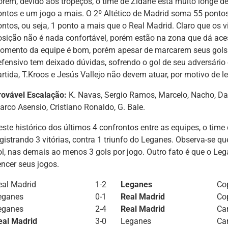
orém, devido aos tropeços, o time de Zidane está muito longe d
ontos e um jogo a mais. O 2º Altético de Madrid soma 55 pontos
ntos, ou seja, 1 ponto a mais que o Real Madrid. Claro que os vi
osição não é nada confortável, porém estão na zona que dá ac
omento da equipe é bom, porém apesar de marcarem seus gols e
efensivo tem deixado dúvidas, sofrendo o gol de seu adversário
artida, T.Kroos e Jesús Vallejo não devem atuar, por motivo de l
rovável Escalação:
K. Navas, Sergio Ramos, Marcelo, Nacho, Dan
arco Asensio, Cristiano Ronaldo, G. Bale.
este histórico dos últimos 4 confrontos entre as equipes, o tim
egistrando 3 vitórias, contra 1 triunfo do Leganes. Observa-se
ol, nas demais ao menos 3 gols por jogo. Outro fato é que o L
encer seus jogos.
eal Madrid
1-2
Leganes
Co
eganes
0-1
Real Madrid
Co
eganes
2-4
Real Madrid
Ca
eal Madrid
3-0
Leganes
Ca