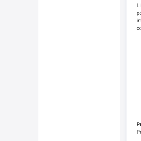
L
p
i
c
P
P