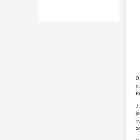
p
t
J
j
e
c