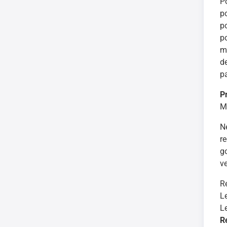
P
p
po
p
m
d
p
P
M
N
r
g
v
R
L
L
R