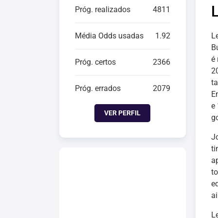
Próg. realizados
4811
Média Odds usadas
1.92
L
B
é
Próg. certos
2366
2
t
Próg. errados
2079
E
e
VER PERFIL
g
J
t
a
t
e
a
L