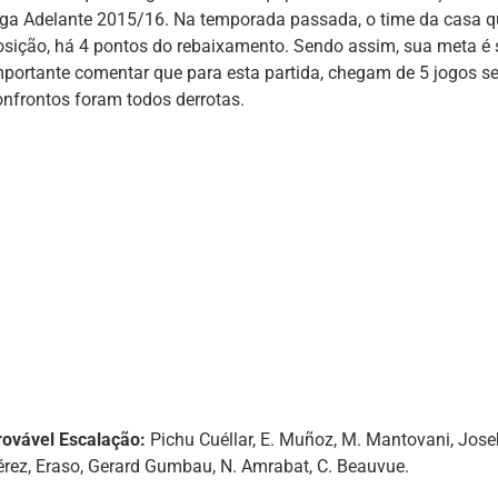
iga Adelante 2015/16. Na temporada passada, o time da casa qu
osição, há 4 pontos do rebaixamento. Sendo assim, sua meta é s
mportante comentar que para esta partida, chegam de 5 jogos s
onfrontos foram todos derrotas.
rovável Escalação:
Pichu Cuéllar, E. Muñoz, M. Mantovani, Jose
érez, Eraso, Gerard Gumbau, N. Amrabat, C. Beauvue.