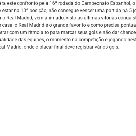
ara este confronto pela 16ª rodada do Campeonato Espanhol, 
e estar na 13ª posição, não consegue vencer uma partida há 5 jo
á o Real Madrid, vem animado, visto as últimas vitórias conquis
e casa, o Real Madrid é o grande favorito e como precisa pontu
ntrar com um ritmo alto para marcar seus gols e não dar chance
ualidade das equipes, o momento na competição e jogando nestas
al Madrid, onde o placar final deve registrar vários gols.