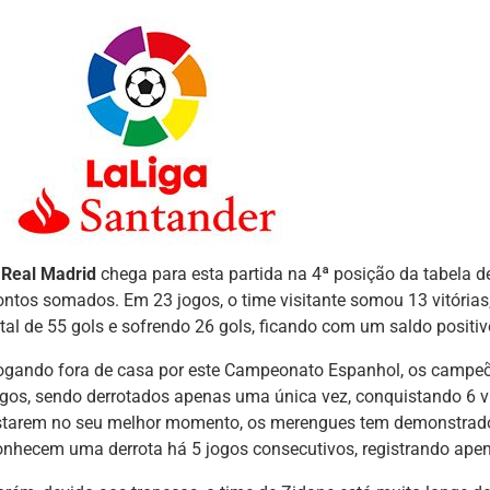
O
Real Madrid
chega para esta partida na 4ª posição da tabela d
ontos somados. Em 23 jogos, o time visitante somou 13 vitória
otal de 55 gols e sofrendo 26 gols, ficando com um saldo positiv
ogando fora de casa por este Campeonato Espanhol, os campeõ
ogos, sendo derrotados apenas uma única vez, conquistando 6 vi
starem no seu melhor momento, os merengues tem demonstrado 
onhecem uma derrota há 5 jogos consecutivos, registrando ape