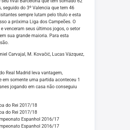
e seu rival Barcelona que tem somado 62
, seguido do 3º Valencia que tem 46
sitantes sempre lutam pelo título e esta
esso a próxima Liga dos Campeões. O
 venceram seus últimos jogos, o setor
 em sua grande maioria. Para esta
esão.
iel Carvajal, M. Kovačić, Lucas Vázquez,
e do Real Madrid leva vantagem,
 que em somente uma partida aconteceu 1
eganes jogando em casa não conseguiu
pa do Rei 2017/18
pa do Rei 2017/18
mpeonato Espanhol 2016/17
mpeonato Espanhol 2016/17