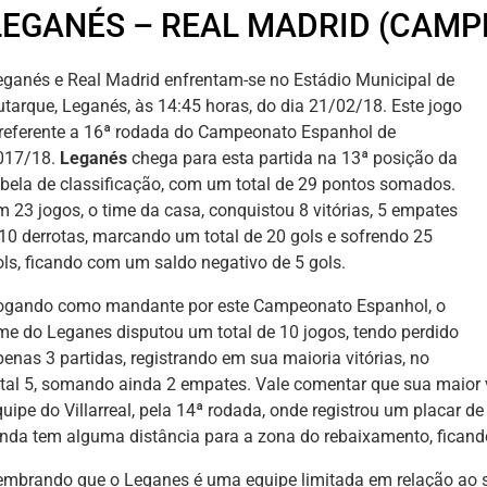
LEGANÉS – REAL MADRID (CAM
eganés e Real Madrid enfrentam-se no Estádio Municipal de
utarque, Leganés, às 14:45 horas, do dia 21/02/18. Este jogo
 referente a 16ª rodada do Campeonato Espanhol de
017/18.
Leganés
chega para esta partida na 13ª posição da
abela de classificação, com um total de 29 pontos somados.
m 23 jogos, o time da casa, conquistou 8 vitórias, 5 empates
 10 derrotas, marcando um total de 20 gols e sofrendo 25
ols, ficando com um saldo negativo de 5 gols.
ogando como mandante por este Campeonato Espanhol, o
ime do Leganes disputou um total de 10 jogos, tendo perdido
penas 3 partidas, registrando em sua maioria vitórias, no
otal 5, somando ainda 2 empates. Vale comentar que sua maior vi
quipe do Villarreal, pela 14ª rodada, onde registrou um placar d
inda tem alguma distância para a zona do rebaixamento, fican
embrando que o Leganes é uma equipe limitada em relação ao s